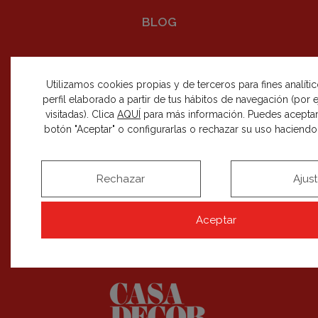
BLOG
Utilizamos cookies propias y de terceros para fines analíti
perfil elaborado a partir de tus hábitos de navegación (por
visitadas). Clica
AQUÍ
para más información. Puedes aceptar
SÍGUENOS EN REDES SOCIALES
botón "Aceptar" o configurarlas o rechazar su uso haciendo c
Rechazar
Ajus
RECIBE NUESTRAS NOVEDADES
Aceptar
SUSCRIBIRME