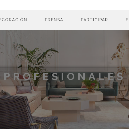
ECORACIÓN
PRENSA
PARTICIPAR
E
estancias
profesionales
m
colores
empresas
m
estilos
m
materiales
m
PROFESIONALES
m
m
m
m
m
m