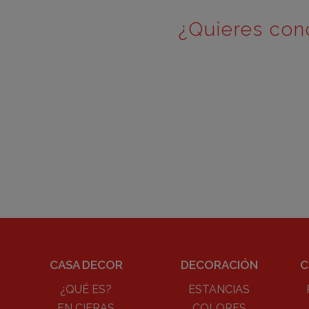
¿Quieres con
CASA DECOR
DECORACIÓN
C
¿QUÉ ES?
ESTANCIAS
EN CIFRAS
COLORES