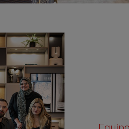
m
m
m
m
m
bar
otr
Equipo