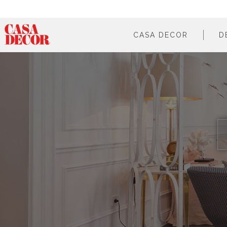
CASA DECOR
D
¿qué es?
en cifras
cómo participar
en los medios