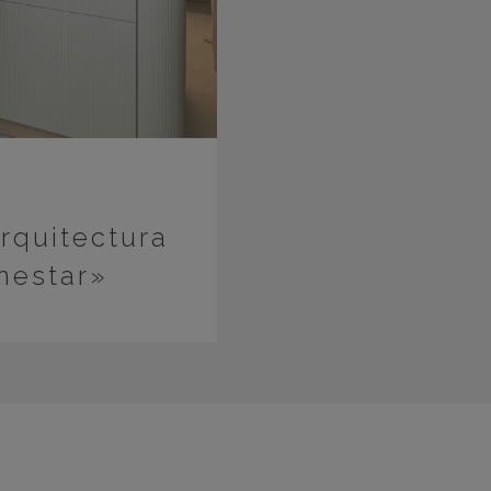
rquitectura
enestar»