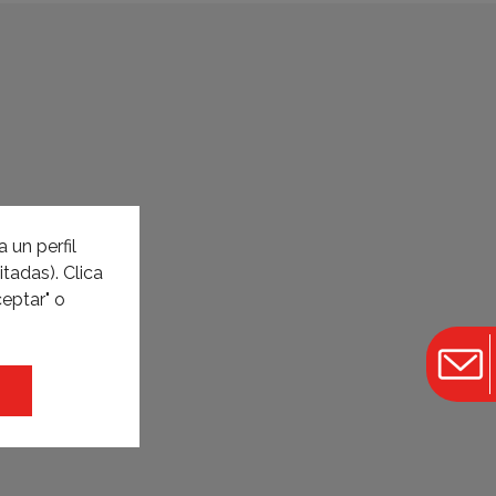
 un perfil
tadas). Clica
eptar" o