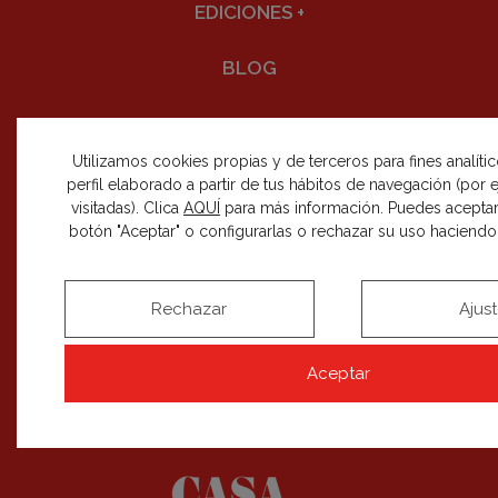
EDICIONES
+
BLOG
Utilizamos cookies propias y de terceros para fines analíti
perfil elaborado a partir de tus hábitos de navegación (por
visitadas). Clica
AQUÍ
para más información. Puedes aceptar
SÍGUENOS EN REDES SOCIALES
botón "Aceptar" o configurarlas o rechazar su uso haciendo c
Rechazar
Ajus
RECIBE NUESTRAS NOVEDADES
Aceptar
SUSCRIBIRME