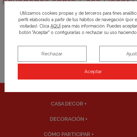
novedades sobre Casa Decor?
Inscríbete y entérate el primero
Utilizamos cookies propias y de terceros para fines analíti
perfil elaborado a partir de tus hábitos de navegación (por
visitadas). Clica
AQUÍ
para más información. Puedes aceptar
botón "Aceptar" o configurarlas o rechazar su uso haciendo c
SUSCRIBIRME
Rechazar
Ajus
Aceptar
CASA DECOR
+
DECORACIÓN
+
CÓMO PARTICIPAR
+