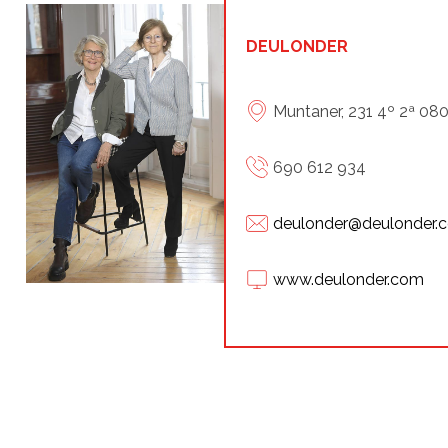
DEULONDER
Muntaner, 231 4º 2ª 08
690 612 934
deulonder@deulonder.
www.deulonder.com