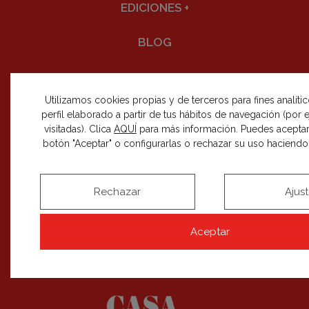
EDICIONES
+
BLOG
Utilizamos cookies propias y de terceros para fines analíti
perfil elaborado a partir de tus hábitos de navegación (por
visitadas). Clica
AQUÍ
para más información. Puedes aceptar
SÍGUENOS EN REDES SOCIALES
botón "Aceptar" o configurarlas o rechazar su uso haciendo c
Rechazar
Ajus
RECIBE NUESTRAS NOVEDADES
Aceptar
SUSCRIBIRME