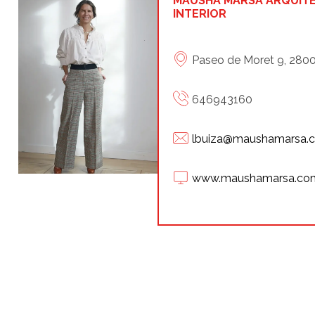
MAUSHA MARSÁ ARQUIT
INTERIOR
Paseo de Moret 9, 2800
646943160
lbuiza@maushamarsa.
www.maushamarsa.co