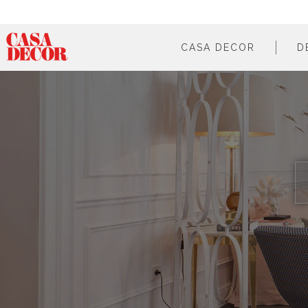
CASA DECOR
D
¿qué es?
en cifras
cómo participar
en los medios