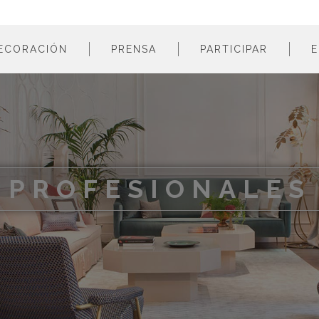
ECORACIÓN
PRENSA
PARTICIPAR
E
estancias
profesionales
m
colores
empresas
m
estilos
m
materiales
m
PROFESIONALES
m
m
m
m
m
m