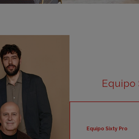
m
m
m
m
m
bar
otr
Equipo 
Equipo Sixty Pro