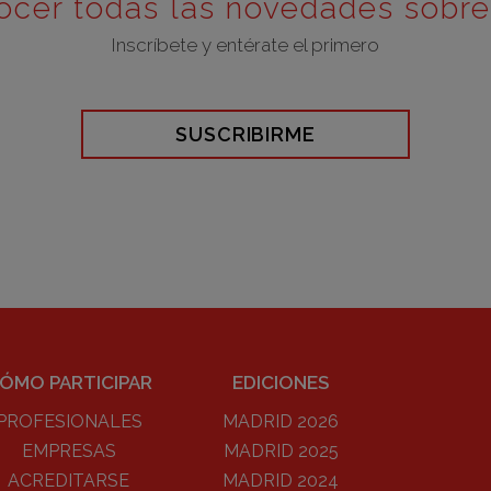
ocer todas las novedades sobr
Inscríbete y entérate el primero
SUSCRIBIRME
ÓMO PARTICIPAR
EDICIONES
PROFESIONALES
MADRID 2026
EMPRESAS
MADRID 2025
ACREDITARSE
MADRID 2024