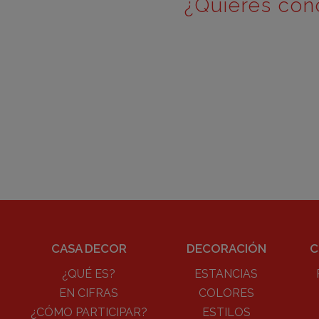
¿Quieres con
CASA DECOR
DECORACIÓN
C
¿QUÉ ES?
ESTANCIAS
EN CIFRAS
COLORES
¿CÓMO PARTICIPAR?
ESTILOS