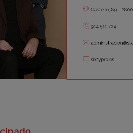
Castello, 89 - 280
914 511 724
administracion@six
sixtypro.es
icipado