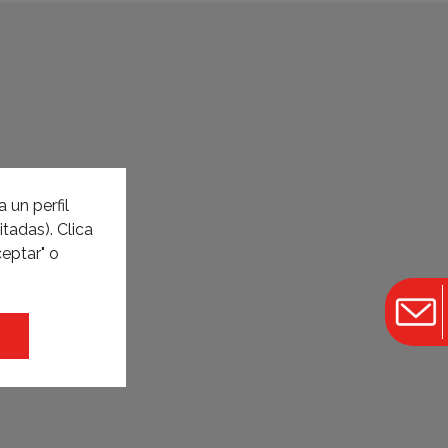
 un perfil
tadas). Clica
eptar" o