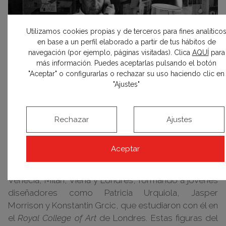
Utilizamos cookies propias y de terceros para fines analítico
en base a un perfil elaborado a partir de tus hábitos de
navegación (por ejemplo, páginas visitadas). Clica
AQUÍ
para
más información. Puedes aceptarlas pulsando el botón
"Aceptar" o configurarlas o rechazar su uso haciendo clic en
"Ajustes"
Rechazar
Ajustes
Docente reconocido
Paralelamente a su trabajo como arquitecto y
Aceptar
diseñador, en la década de los 80 Magistretti inicia
una actividad docente que le lleva a enseñar en
Venecia, Milán, Viena y Londres, formando a jóvenes
diseñadores como Patricia Urquiola, Jasper
Morrison y Konstantin Grcic, que estudiaron con él en
el
Royal College of Art
de Londres. Estas figuras del