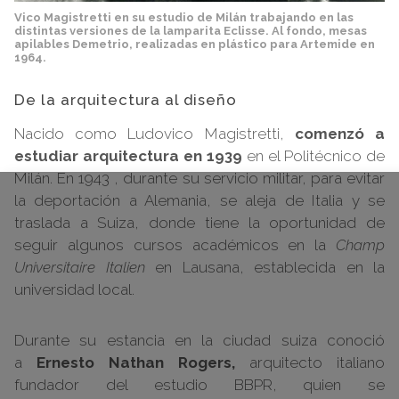
Vico Magistretti en su estudio de Milán trabajando en las
distintas versiones de la lamparita Eclisse. Al fondo, mesas
apilables Demetrio, realizadas en plástico para Artemide en
1964.
De la arquitectura al diseño
Nacido como Ludovico Magistretti,
comenzó a
estudiar arquitectura en 1939
en el Politécnico de
Milán. En 1943 , durante su servicio militar, para evitar
la deportación a Alemania, se aleja de Italia y se
traslada a Suiza, donde tiene la oportunidad de
seguir algunos cursos académicos en la
Champ
Universitaire Italien
en Lausana, establecida en la
universidad local.
Durante su estancia en la ciudad suiza conoció
a
Ernesto Nathan Rogers,
arquitecto italiano
fundador del estudio BBPR, quien se