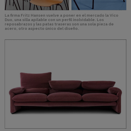
La firma Fritz Hansen vuelve a poner en el mercado la Vico
Duo, una silla apilable con un perfil inolvidable. Los
reposabrazos y las patas traseras son una sola pieza de
acero, otro aspecto único del diseño.