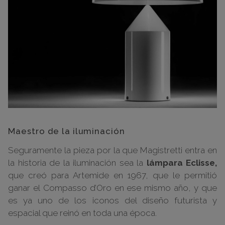
Maestro de la iluminación
Seguramente la pieza por la que Magistretti entra en
la historia de la iluminación sea la
lámpara Eclisse,
que creó para Artemide en 1967, que le permitió
ganar el
Compasso d’Oro en ese mismo año
, y que
es ya uno de los iconos del diseño futurista y
espacial que reinó en toda una época.