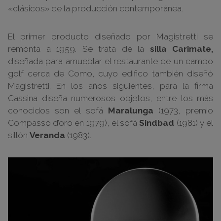
«clásicos» de la producción contemporánea.
El primer producto diseñado por Magistretti se
remonta a 1959. Se trata de la
silla Carimate,
diseñada para amueblar el restaurante de un campo
golf cerca de Como, cuyo edifico también diseñó
Magistretti. En los años siguientes, para la firma
Cassina diseña numerosos objetos, entre los más
conocidos son el sofá
Maralunga
(1973, premio
Compasso d’oro en 1979), el sofá
Sindbad
(1981) y el
sillón
Veranda
(1983).