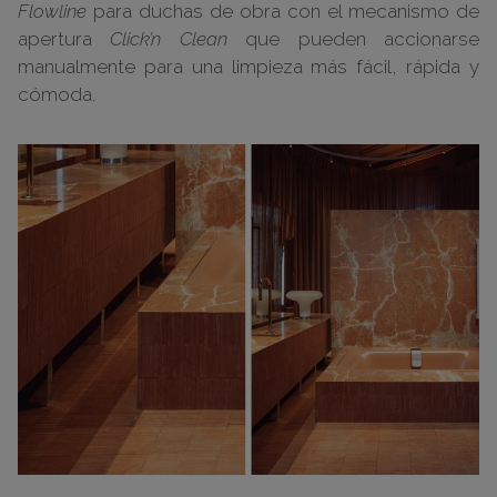
Flowline
para duchas de obra con el mecanismo de
apertura
Click’n Clean
que pueden accionarse
manualmente para una limpieza más fácil, rápida y
cómoda.