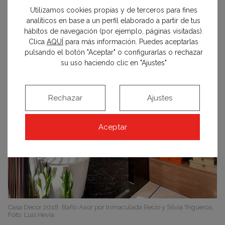
Utilizamos cookies propias y de terceros para fines
analíticos en base a un perfil elaborado a partir de tus
Fotos del Espacio Kaldewei:
Jordi Canosa
hábitos de navegación (por ejemplo, páginas visitadas).
Clica
AQUÍ
para más información. Puedes aceptarlas
pulsando el botón "Aceptar" o configurarlas o rechazar
su uso haciendo clic en "Ajustes"
Rechazar
Ajustes
Aceptar
Casa Decor 2018. Baño Axor por Inmaculada Recio y Silvia Trigueros.
Foto: Luis Hevia