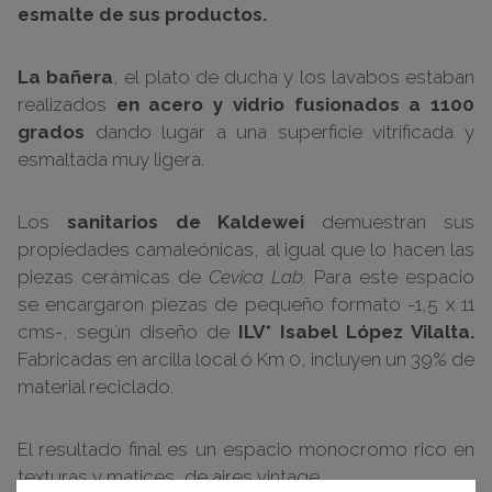
esmalte de sus productos.
La bañera
, el plato de ducha y los lavabos estaban
realizados
en acero y vidrio fusionados a 1100
grados
dando lugar a una superficie vitrificada y
esmaltada muy ligera.
Los
sanitarios de Kaldewei
demuestran sus
propiedades camaleónicas, al igual que lo hacen las
piezas cerámicas de
Cevica Lab.
Para este espacio
se encargaron piezas de pequeño formato -1,5 x 11
cms-, según diseño de
ILV* Isabel López Vilalta.
Fabricadas en arcilla local ó Km 0, incluyen un 39% de
material reciclado.
El resultado final es un espacio monocromo rico en
texturas y matices, de aires vintage.