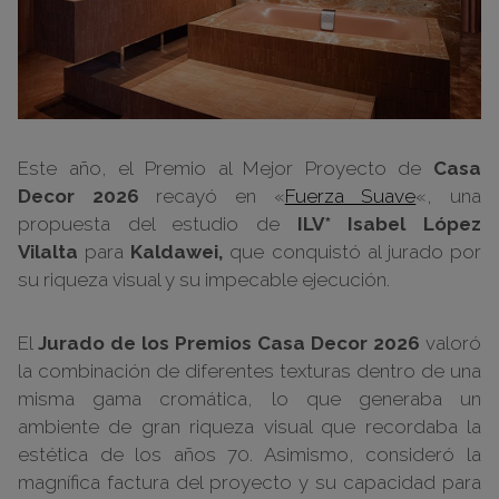
Este año, el Premio al Mejor Proyecto de
Casa
Decor 2026
recayó en «
Fuerza Suave
«, una
propuesta del estudio de
ILV* Isabel López
Vilalta
para
Kaldawei,
que conquistó al jurado por
su riqueza visual y su impecable ejecución.
El
Jurado de los Premios Casa Decor 2026
valoró
la combinación de diferentes texturas dentro de una
misma gama cromática, lo que generaba un
ambiente de gran riqueza visual que recordaba la
estética de los años 70. Asimismo, consideró la
magnífica factura del proyecto y su capacidad para