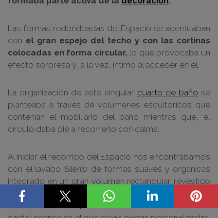
formaba parte activa de la
decoración
.
Las formas redondeadas del Espacio se acentuaban
con
el gran espejo del techo y con las cortinas
colocadas en forma circular,
lo que provocaba un
efecto sorpresa y, a la vez, íntimo al acceder en él.
La organización de este singular
cuarto de baño
se
planteaba a través de volúmenes escultóricos que
contenían el mobiliario del baño mientras que, el
círculo daba pie a recorrerlo con calma.
Al iniciar el recorrido del Espacio nos encontrábamos
con el lavabo
Silenio
de formas suaves y orgánicas
integrado en un gran volumen rectangular revestido
con pequeñas piedras
realizadas a medida a través
de
Cevica Lab,
el laboratorio de la firma
castellonense en el que crean piezas personalizadas.