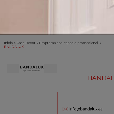
Inicio
>
Casa Decor
>
Empresas con espacio promocional
>
BANDALUX
BANDA
info@bandalux.es