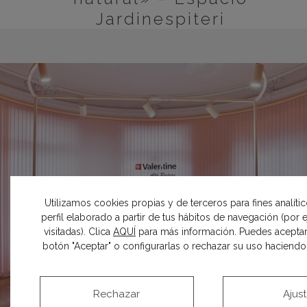
Jardinespiteri
Utilizamos cookies propias y de terceros para fines analíti
perfil elaborado a partir de tus hábitos de navegación (por
visitadas). Clica
AQUÍ
para más información. Puedes aceptar
botón "Aceptar" o configurarlas o rechazar su uso haciendo c
Rechazar
Ajus