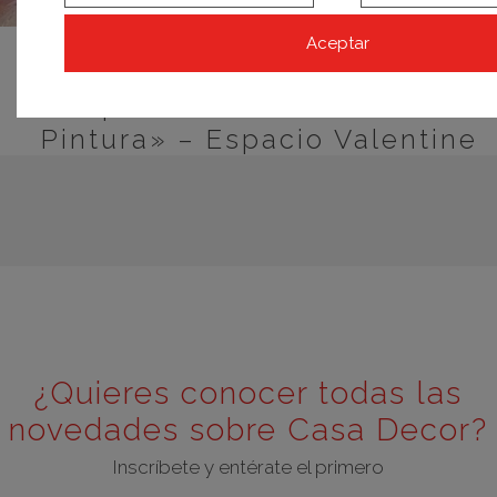
Aceptar
MADRID 2020
Espacio Sensorial – «Alta
Pintura» – Espacio Valentine
¿Quieres conocer todas las
novedades sobre Casa Decor?
Inscríbete y entérate el primero