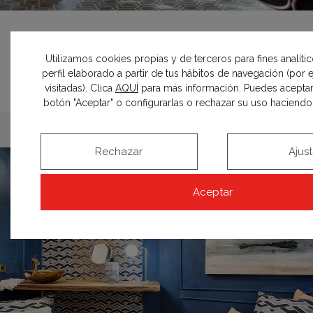
MADRID 2018
Sala de Danza “El salón de
Utilizamos cookies propias y de terceros para fines analíti
perfil elaborado a partir de tus hábitos de navegación (por
baile” – Espacio The Corner
visitadas). Clica
AQUÍ
para más información. Puedes aceptar
Group
botón "Aceptar" o configurarlas o rechazar su uso haciendo c
Rechazar
Ajus
Aceptar