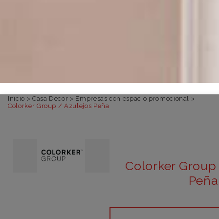
Inicio
>
Casa Decor
>
Empresas con espacio promocional
>
Colorker Group / Azulejos Peña
Colorker Group 
Peña