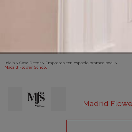
Inicio
>
Casa Decor
>
Empresas con espacio promocional
>
Madrid Flower School
Madrid Flowe