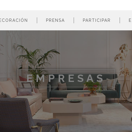
ECORACIÓN
PRENSA
PARTICIPAR
E
estancias
profesionales
m
colores
empresas
m
estilos
m
materiales
m
EMPRESAS
m
m
m
m
m
m