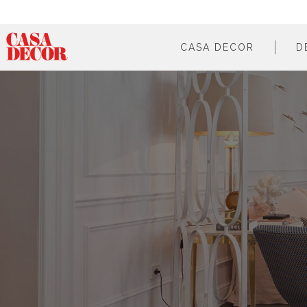
CASA DECOR
D
¿qué es?
en cifras
cómo participar
en los medios