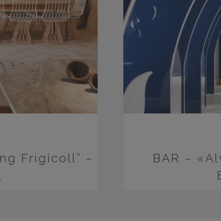
ng Frigicoll” –
BAR – «Al
l