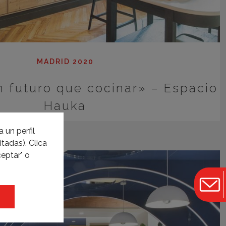
MADRID 2020
 futuro que cocinar» – Espacio
Hauka
 un perfil
tadas). Clica
eptar" o