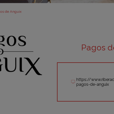
m
m
os de Anguix
m
m
m
bar
Pagos d
otr
https://www.riber
pagos-de-anguix