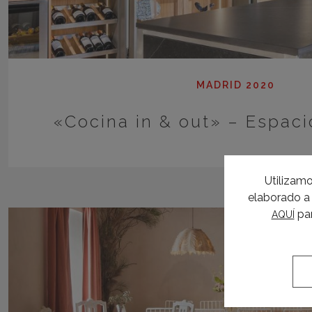
MADRID 2020
«Cocina in & out» – Espac
Utilizamo
elaborado a 
par
AQUÍ