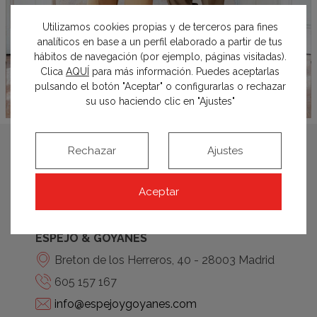
Utilizamos cookies propias y de terceros para fines
analíticos en base a un perfil elaborado a partir de tus
hábitos de navegación (por ejemplo, páginas visitadas).
Clica
AQUÍ
para más información. Puedes aceptarlas
pulsando el botón "Aceptar" o configurarlas o rechazar
su uso haciendo clic en "Ajustes"
Rechazar
Ajustes
Cristina Espejo y
Marta Goyanes
Aceptar
ESPEJO & GOYANES
Breton de los Herreros, 40 - 28003 Madrid
605 157 167
info@espejoygoyanes.com