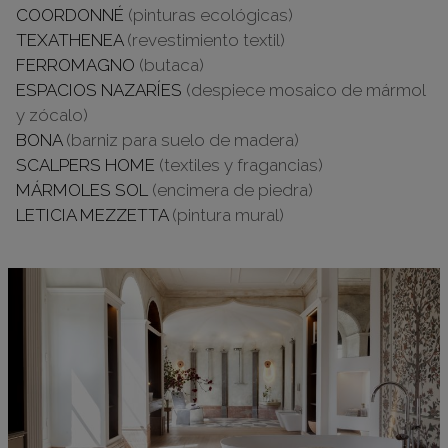
COORDONNÉ
(pinturas ecológicas)
TEXATHENEA
(revestimiento textil)
FERROMAGNO
(butaca)
ESPACIOS NAZARÍES
(despiece mosaico de mármol
y zócalo)
BONA
(barniz para suelo de madera)
SCALPERS HOME
(textiles y fragancias)
MÁRMOLES SOL
(encimera de piedra)
LETICIA MEZZETTA
(pintura mural)