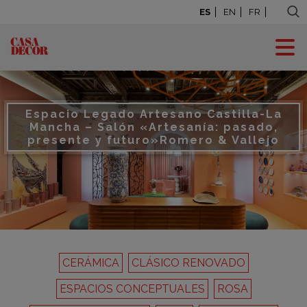
ES
EN
FR
Espacio Legado Artesano Castilla-La
Mancha – Salón «Artesanía: pasado,
presente y futuro»
Romero & Vallejo
CERÁMICA
CLÁSICO RENOVADO
ESPACIOS CONCEPTUALES
ROSA