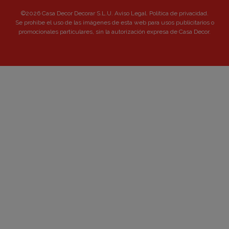
©2026 Casa Decor Decorar S.L.U.
Aviso Legal
.
Política de privacidad
.
Se prohibe el uso de las imágenes de esta web para usos publicitarios o
promocionales particulares, sin la autorización expresa de Casa Decor.