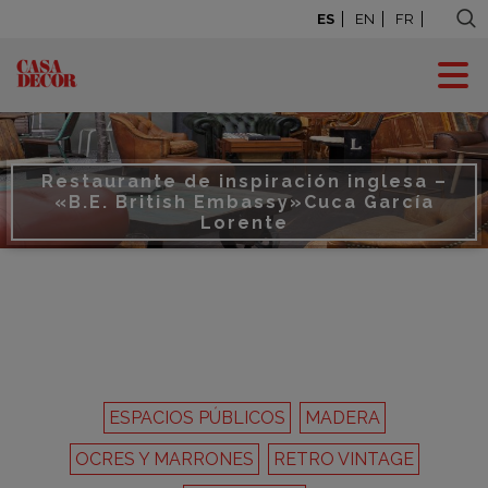
ES
EN
FR
Restaurante de inspiración inglesa –
«B.E. British Embassy»
Cuca García
Lorente
ESPACIOS PÚBLICOS
MADERA
OCRES Y MARRONES
RETRO VINTAGE