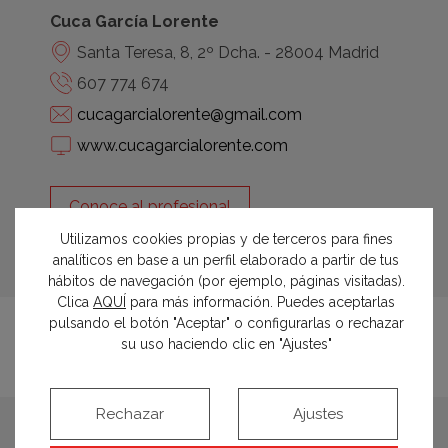
Cuca García Lorente
Santa Teresa, 8, 2º Dcha. - 28004 Madrid
607 774 674
cucagarcialorente@gmail.com
www.cucagarcialorente.com
Conoce al profesional
Utilizamos cookies propias y de terceros para fines
analíticos en base a un perfil elaborado a partir de tus
hábitos de navegación (por ejemplo, páginas visitadas).
Clica
AQUÍ
para más información. Puedes aceptarlas
pulsando el botón "Aceptar" o configurarlas o rechazar
su uso haciendo clic en "Ajustes"
Rechazar
Ajustes
espacios relacionados