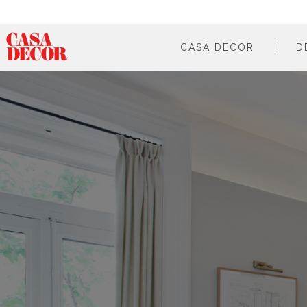
CASA DECOR
D
¿qué es?
en cifras
cómo participar
en los medios