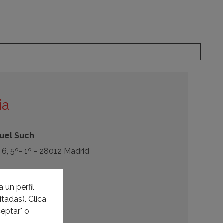
ia
nuel Such
 6, 5º- 1º - 28012 Madrid
.es
 un perfil
.es
tadas). Clica
eptar" o