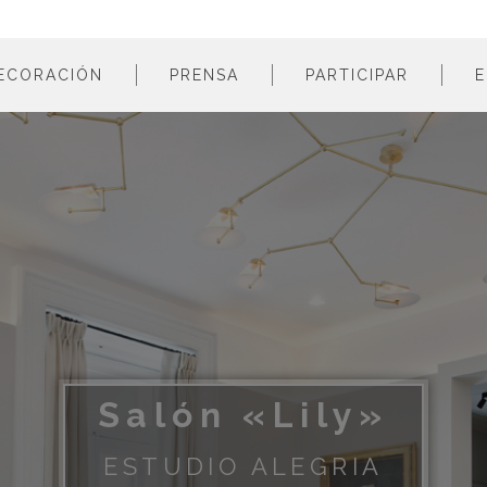
ECORACIÓN
PRENSA
PARTICIPAR
E
estancias
profesionales
m
colores
empresas
m
estilos
m
materiales
m
m
m
m
m
Salón «Lily»
m
m
ESTUDIO ALEGRIA