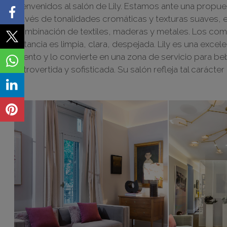
Bienvenidos al salón de Lily. Estamos ante una propue
través de tonalidades cromáticas y texturas suaves, e
combinación de textiles, maderas y metales. Los com
estancia es limpia, clara, despejada. Lily es una exce
exento y lo convierte en una zona de servicio para beb
extrovertida y sofisticada. Su salón refleja tal cará