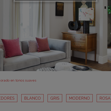
m
m
m
m
m
bar
otr
orado en tonos suaves
EDORES
BLANCO
GRIS
MODERNO
ROSA