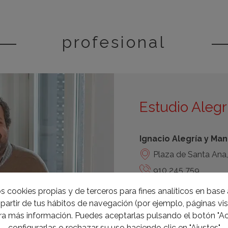
profesional
Estudio Alegr
Ignacio Alegría y Ma
Plaza de Santa Ana,
910 245 759
hola@estudioalegria
s cookies propias y de terceros para fines analíticos en base a
www.estudioalegria
partir de tus hábitos de navegación (por ejemplo, páginas visi
a más información. Puedes aceptarlas pulsando el botón "Ac
configurarlas o rechazar su uso haciendo clic en "Ajustes"