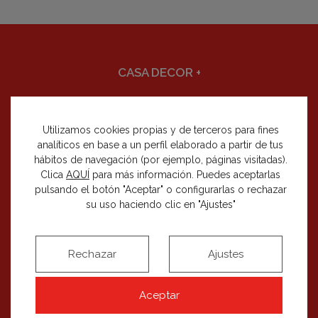
CASA DECOR
+
DECORACIÓN
+
Utilizamos cookies propias y de terceros para fines
CÓMO PARTICIPAR
+
analíticos en base a un perfil elaborado a partir de tus
hábitos de navegación (por ejemplo, páginas visitadas).
Clica
AQUÍ
para más información. Puedes aceptarlas
EDICIONES
+
pulsando el botón "Aceptar" o configurarlas o rechazar
su uso haciendo clic en "Ajustes"
BLOG
Rechazar
Ajustes
Aceptar
SÍGUENOS EN REDES SOCIALES