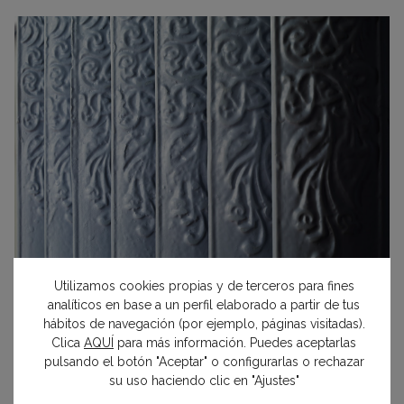
Utilizamos cookies propias y de terceros para fines
analíticos en base a un perfil elaborado a partir de tus
Los radiadores de hierro fundido
hábitos de navegación (por ejemplo, páginas visitadas).
Aunque la modernidad calorífera arrasó con estos
Clica
AQUÍ
para más información. Puedes aceptarlas
pulsando el botón "Aceptar" o configurarlas o rechazar
imponentes elementos, aún quedan algunos
su uso haciendo clic en "Ajustes"
ejemplares de hermosos
radiadores de hierro