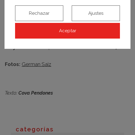
fundido
dentro de la casa. Incluso, aún permanece
intacta una gran
caldera de hierro,
que se
Rechazar
Ajustes
encargaba de calentar la zona noble del piso
principal.
Aceptar
Si queréis descubrir estas y otras maravillas de esta
casa señorial,
ya sabéis. Tomad nota: el
10 de
mayo
abrimos las puertas de
Casa Decor 2017.
Fotos:
German Saiz
Texto:
Cova Pendones
categorías