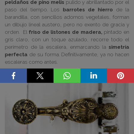
peldaños de pino melis
pulido y abrillantado por el
paso del tiempo. Los
barrotes
de hierro
de la
barandilla, con sencillos adornos vegetales, forman
un dibujo lineal austero, pero no exento de gracia y
orden. El
friso de listones de madera,
pintado en
gris claro, con un toque azulado, recorre todo el
perímetro de la escalera, enmarcando la
simetría
perfecta
de su forma. Definitivamente, ya no hacen
escaleras como antes.