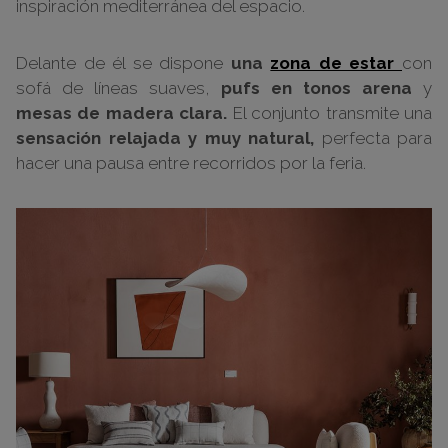
inspiración mediterránea del espacio.
Delante de él se dispone
una
zona de estar
con
sofá de líneas suaves,
pufs en tonos arena
y
mesas de madera clara.
El conjunto transmite una
sensación relajada y muy natural,
perfecta para
hacer una pausa entre recorridos por la feria.