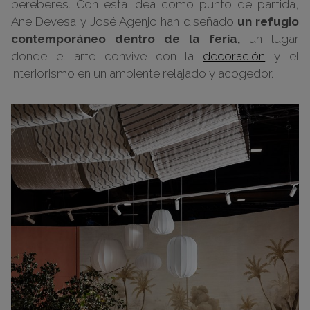
bereberes. Con esta idea como punto de partida,
Ane Devesa y José Agenjo han diseñado
un refugio
contemporáneo dentro de la feria,
un lugar
donde el arte convive con la
decoración
y el
interiorismo en un ambiente relajado y acogedor.