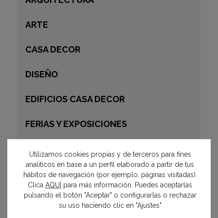
ARTE
CASA DECOR
DISEÑO
EDIFICIOS CASA DECOR
FERIAS Y EXPOSICIONES
MADRID 2020
Utilizamos cookies propias y de terceros para fines
analíticos en base a un perfil elaborado a partir de tus
MADRID 2021
hábitos de navegación (por ejemplo, páginas visitadas).
Clica
AQUÍ
para más información. Puedes aceptarlas
pulsando el botón "Aceptar" o configurarlas o rechazar
MADRID 2022
su uso haciendo clic en "Ajustes"