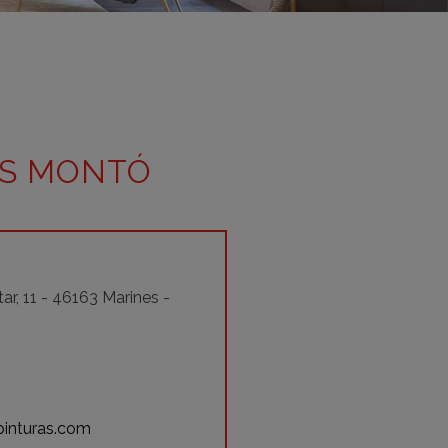
adrid 2016
adrid 2015
adrid 2014
adrid 2013
adrid 2012
AS MONTÓ
celona 2012
as ediciones
tar, 11 - 46163 Marines -
inturas.com