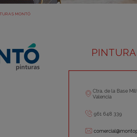
m
m
NTURAS MONTÓ
m
m
m
PINTUR
bar
otr
Ctra. de la Base Mili
Valencia
961 648 339
comercial@montop