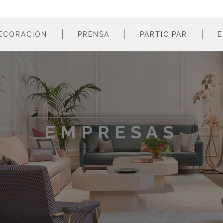
ECORACIÓN
PRENSA
PARTICIPAR
E
estancias
profesionales
m
colores
empresas
m
estilos
m
materiales
m
EMPRESAS
m
m
m
m
m
m