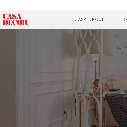
CASA DECOR
D
¿qué es?
en cifras
cómo participar
en los medios