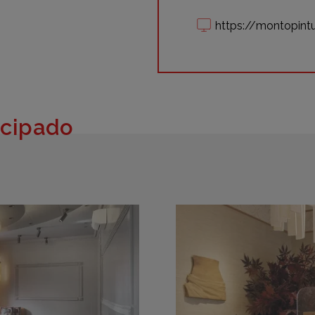
https://montopint
icipado