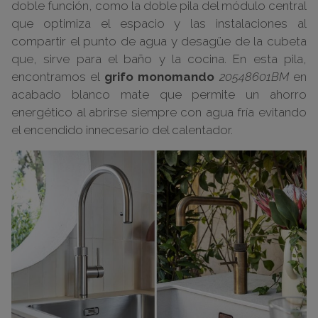
doble función, como la doble pila del módulo central
que optimiza el espacio y las instalaciones al
compartir el punto de agua y desagüe de la cubeta
que, sirve para el baño y la cocina. En esta pila,
encontramos el
grifo monomando
20548601BM
en
acabado blanco mate que permite un ahorro
energético al abrirse siempre con agua fría
evitando
el encendido innecesario del calentador.