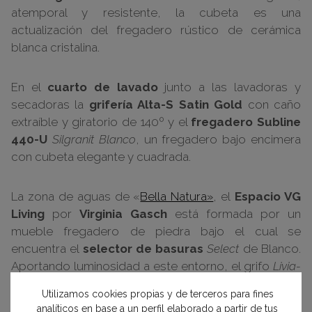
atemporal y resistente, la cubeta es una
actualización del fregadero rústico de cerámica
blanca cristalina.
En el
cuarto de lavado
junto a las lavadoras y
secadoras la
grifería Alta-S Satin Gold
con caño
extraíble y giratorio de 140º y el
fregadero Subline
440-U
Silgranit Blanco
, un fregadero bajo encimera
con cubeta elegante y cuadrada.
La zona de aguas de «
Bella Natura»
, el
Espacio VG
Living
por
Virginia Gasch
está formada por un
mueble fregadero de piedra bajo el cual se
encuentra el
selector de basuras
Select
de Blanco.
Aportando luminosidad a este entorno, el grifo
Livia-
S Satin Gold
de estética limpia y elegante con cuerpo
Utilizamos cookies propias y de terceros para fines
alto y caño extraíble y el juego de rebosadero y
analíticos en base a un perfil elaborado a partir de tus