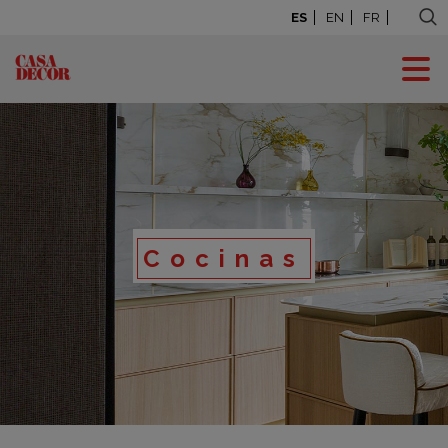
ES
EN
FR
Cocinas