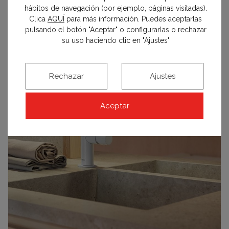
desagüe también en color dorado.
hábitos de navegación (por ejemplo, páginas visitadas).
Clica
AQUÍ
para más información. Puedes aceptarlas
pulsando el botón "Aceptar" o configurarlas o rechazar
su uso haciendo clic en "Ajustes"
Rechazar
Ajustes
Aceptar