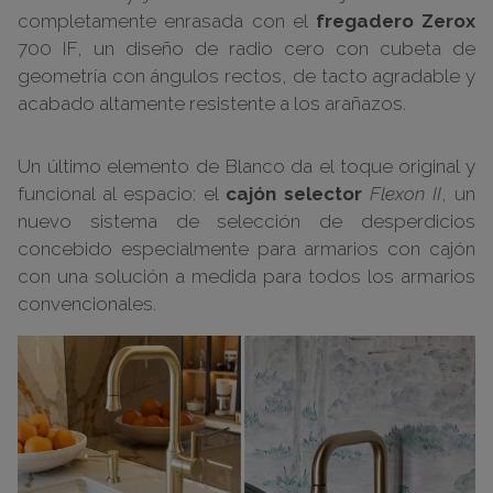
completamente enrasada con el
fregadero Zerox
700 IF, un diseño de radio cero con cubeta de
geometría con ángulos rectos, de tacto agradable y
acabado altamente resistente a los arañazos.
Un último elemento de Blanco da el toque original y
funcional al espacio: el
cajón selector
Flexon II
, un
nuevo sistema de selección de desperdicios
concebido especialmente para armarios con cajón
con una solución a medida para todos los armarios
convencionales.