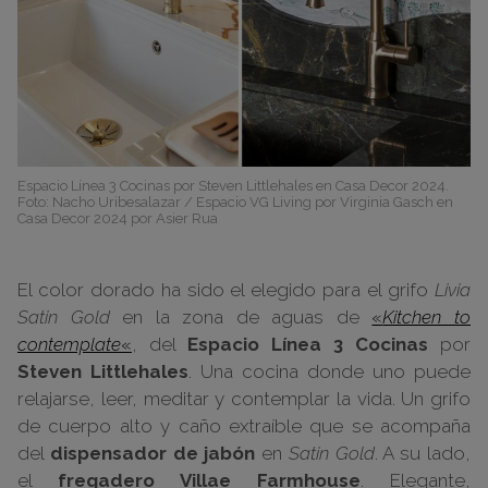
Espacio Línea 3 Cocinas por Steven Littlehales en Casa Decor 2024.
Foto: Nacho Uribesalazar / Espacio VG Living por Virginia Gasch en
Casa Decor 2024 por Asier Rua
El color dorado ha sido el elegido para el grifo
Livia
Satin Gold
en la zona de aguas de
«
Kitchen to
contemplate
«
, del
Espacio Línea 3 Cocinas
por
Steven Littlehales
. Una cocina donde uno puede
relajarse, leer, meditar y contemplar la vida. Un grifo
de cuerpo alto y caño extraíble que se acompaña
del
dispensador de jabón
en
Satin Gold
. A su lado,
el
fregadero Villae Farmhouse
. Elegante,