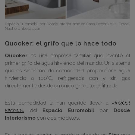
Espacio Euromobil por Dosde Interiorismo en Casa Decor 2024. Fotos:
Nacho Uribesalazar
Quooker: el grifo que lo hace todo
Quooker
es una empresa familiar que inventó el
primer grifo de agua hirviendo del mundo. Un sistema
que es sinónimo de comodidad: proporciona agua
hirviendo a 100°C, refrigerada con y sin gas
directamente desde un único grifo, toda filtrada.
Esta comodidad la han querido llevar a
«
In&Out
Kitchen
«
del
Espacio Euromobil
por
Dosde
Interiorismo
con dos modelos.
En la cocina interior, el modelo elegido es
Flex
que