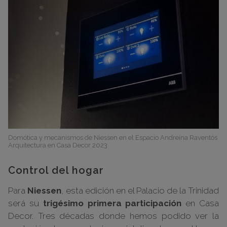
Domótica y mecanismos de Niessen en el Espacio Andreína Raventós
Arquitectura en Casa Decor 2023
Control del hogar
Para
Niessen
, esta edición en el Palacio de la Trinidad
será su
trigésimo primera participación
en Casa
Decor. Tres décadas donde hemos podido ver la