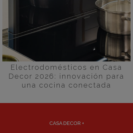
Electrodomésticos en Casa
Decor 2026: innovación para
una cocina conectada
CASA DECOR
+