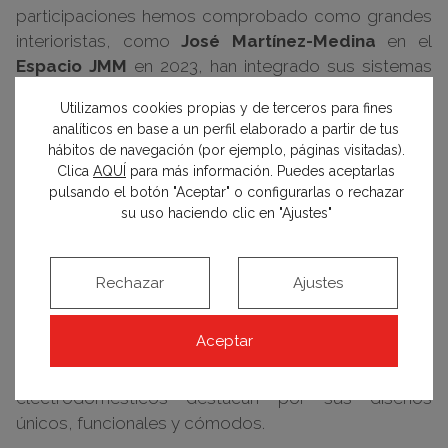
participaciones hemos comprobado como grandes
interioristas, como
José Martínez-Medina
en el
Espacio JMM
en 2023, han integrado sus sistemas
de control adaptándose a cualquier estilo y función.
Utilizamos cookies propias y de terceros para fines
analíticos en base a un perfil elaborado a partir de tus
En la pasada edición,
Gira
en su
Espacio Hirameki
,
hábitos de navegación (por ejemplo, páginas visitadas).
Clica
AQUÍ
para más información. Puedes aceptarlas
diseñado por
Adriana Nicolau
, nos sumergió en un
pulsando el botón "Aceptar" o configurarlas o rechazar
sosegado ambiente zen gracias a su tecnología en
su uso haciendo clic en "Ajustes"
domótica. En Casa Decor 2024, las últimas
incorporaciones a la gama de productos de la
empresa alemana estarán presentes en los
Rechazar
Ajustes
diferentes espacios de la Exposición. Y es que su
amplio catálogo con productos como los
Aceptar
interruptores, enchufes y su Smart Home, para el
control de la iluminación, persianas, calefacción y
electrodomésticos destacan por sus diseños
únicos, funcionales y cómodos.