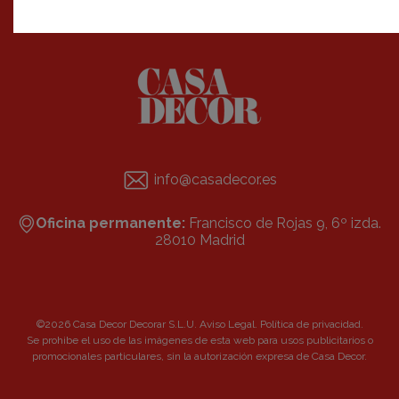
info@casadecor.es
Oficina permanente:
Francisco de Rojas 9, 6º izda.
28010 Madrid
©2026 Casa Decor Decorar S.L.U.
Aviso Legal
.
Política de privacidad
.
Se prohibe el uso de las imágenes de esta web para usos publicitarios o
promocionales particulares, sin la autorización expresa de Casa Decor.