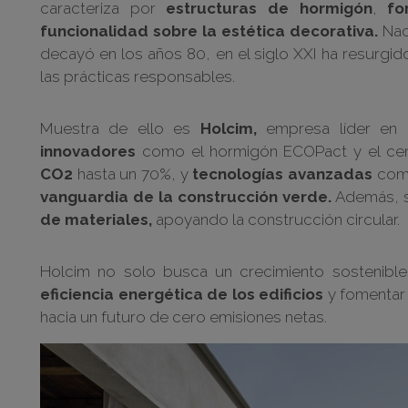
caracteriza por
estructuras de hormigón
,
fo
funcionalidad sobre la estética decorativa.
Nac
decayó en los años 80, en el siglo XXI ha resurgid
las prácticas responsables.
Muestra de ello es
Holcim,
empresa líder en 
innovadores
como el hormigón ECOPact y el ce
CO2
hasta un 70%, y
tecnologías avanzadas
como
vanguardia de la construcción verde.
Además, s
de materiales,
apoyando la construcción circular.
Holcim no solo busca un crecimiento sostenib
eficiencia energética de los edificios
y fomentar 
hacia un futuro de cero emisiones netas.