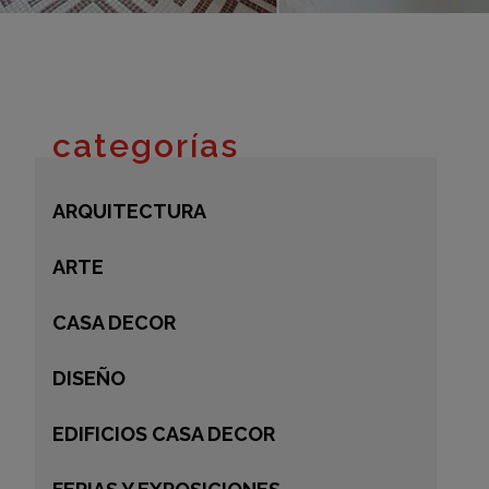
adrid 2016
adrid 2015
adrid 2014
adrid 2013
categorías
adrid 2012
celona 2012
ARQUITECTURA
as ediciones
ARTE
CASA DECOR
DISEÑO
EDIFICIOS CASA DECOR