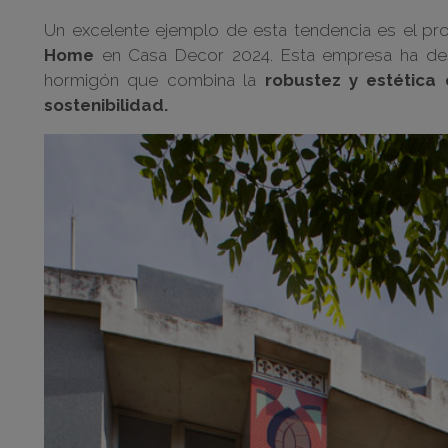
Un excelente ejemplo de esta tendencia es el p
Home
en Casa Decor 2024. Esta empresa ha des
hormigón que combina la
robustez y estética 
sostenibilidad.