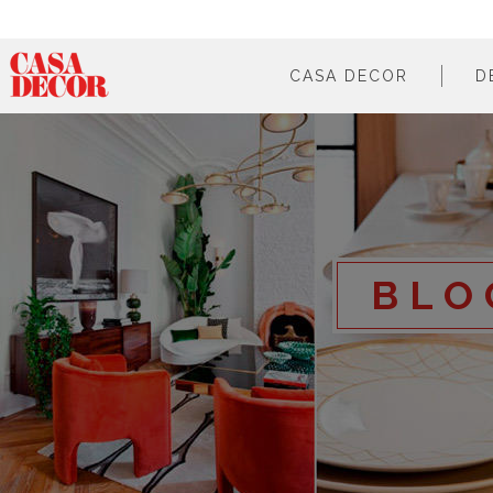
CASA DECOR
D
¿qué es?
en cifras
cómo participar
en los medios
BLO