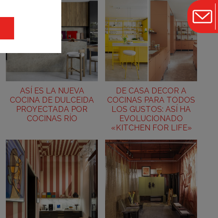
ASÍ ES LA NUEVA
DE CASA DECOR A
COCINA DE DULCEIDA
COCINAS PARA TODOS
PROYECTADA POR
LOS GUSTOS: ASÍ HA
COCINAS RÍO
EVOLUCIONADO
«KITCHEN FOR LIFE»