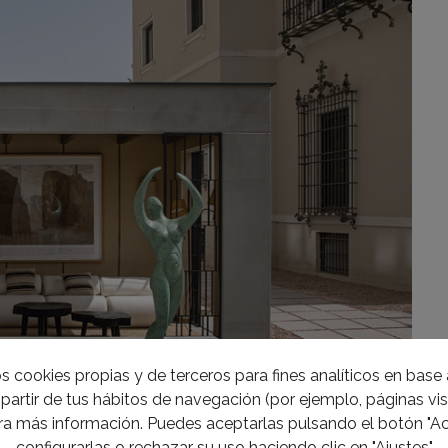
s cookies propias y de terceros para fines analíticos en base a
partir de tus hábitos de navegación (por ejemplo, páginas visi
a más información. Puedes aceptarlas pulsando el botón "Ac
configurarlas o rechazar su uso haciendo clic en "Ajustes"