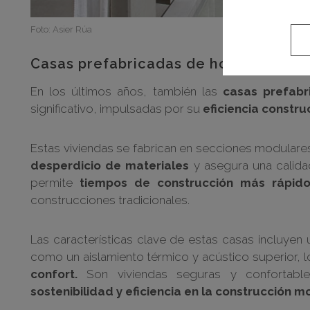
Foto: Asier Rúa
Casas prefabricadas de hormigón
En los últimos años, también las
casas prefabr
significativo, impulsadas por su
eficiencia construc
Estas viviendas se fabrican en secciones modulare
desperdicio de materiales
y asegura una calida
permite
tiempos de construcción más rápido
construcciones tradicionales.
Las características clave de estas casas incluyen
como un aislamiento térmico y acústico superior, 
confort.
Son viviendas seguras y confortable
sostenibilidad y eficiencia en la construcción 