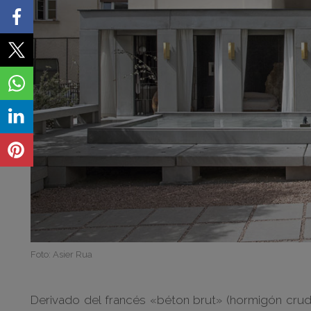
Foto: Asier Rua
Derivado del francés «béton brut» (hormigón crudo