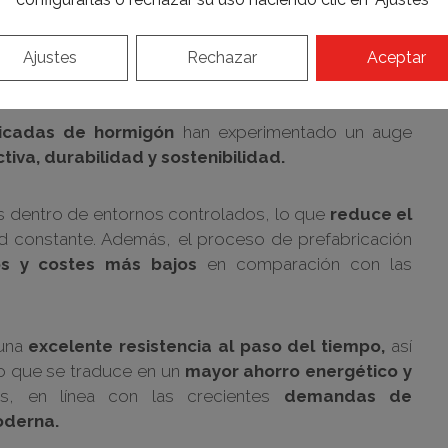
Ajustes
Rechazar
Aceptar
icadas de hormigón
han experimentado un auge
tiva, durabilidad y sostenibilidad.
s dentro de entornos controlados, lo que
reduce el
d constante. Además, el proceso de prefabricación
s y costes más bajos
en comparación con las
 una
excelente resistencia al paso del tiempo,
así
lo que se traduce en un
mayor ahorro energético y
s, en línea con las crecientes
demandas de
moderna.