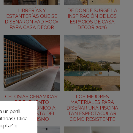
LIBRERÍAS Y
DE DÓNDE SURGE LA
ESTANTERÍAS QUE SE
INSPIRACIÓN DE LOS
DISEÑARON «AD HOC»
ESPACIOS DE CASA
PARA CASA DECOR
DECOR 2026
CELOSÍAS CERÁMICAS:
LOS MEJORES
DE ELEMENTO
MATERIALES PARA
ARQUITECTÓNICO A
DISEÑAR UNA PISCINA
 un perfil
PROTAGONISTA DEL
TAN ESPECTACULAR
tadas). Clica
INTERIORISMO
COMO RESISTENTE
eptar" o