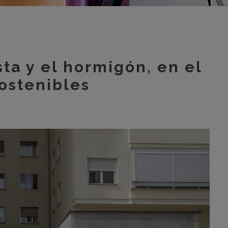
m
m
m
m
sta y el hormigón, en el
m
sostenibles
bar
otr