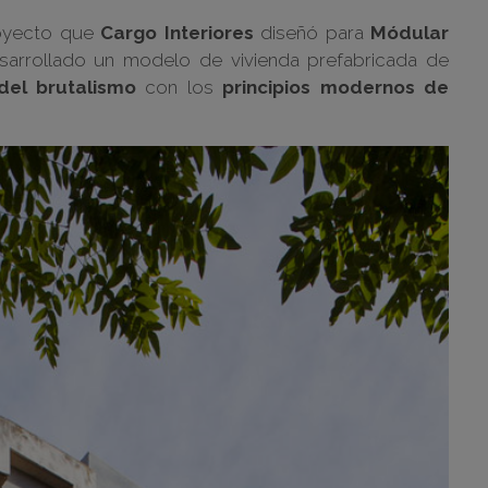
royecto que
Cargo Interiores
diseñó para
Módular
arrollado un modelo de vivienda prefabricada de
del brutalismo
con los
principios modernos de