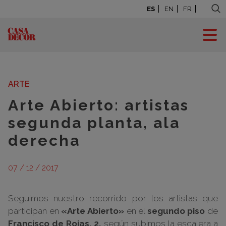
ES
EN
FR
BLOG: LA CASA SE
MUEVE
ARTE
Arte Abierto: artistas
segunda planta, ala
derecha
07 / 12 / 2017
Seguimos nuestro recorrido por los artistas que
participan en
«Arte Abierto»
en el
segundo piso
de
Francisco de Rojas, 2,
según subimos la escalera a