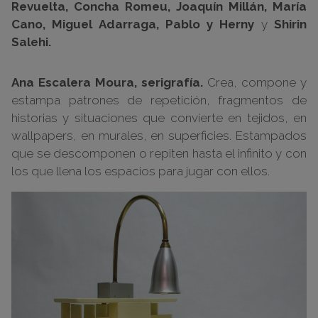
Revuelta, Concha Romeu, Joaquín Millán, María
Cano, Miguel Adarraga, Pablo y Herny
y
Shirin
Salehi.
Ana Escalera Moura, serigrafía.
Crea, compone y
estampa patrones de repetición, fragmentos de
historias y situaciones que convierte en tejidos, en
wallpapers, en murales, en superficies. Estampados
que se descomponen o repiten hasta el infinito y con
los que llena los espacios para jugar con ellos.