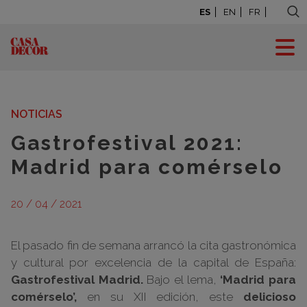
ES
EN
FR
BLOG: LA CASA SE
MUEVE
NOTICIAS
Gastrofestival 2021:
Madrid para comérselo
20 / 04 / 2021
El pasado fin de semana arrancó la cita gastronómica
y cultural por excelencia de la capital de España:
Gastrofestival Madrid.
Bajo el lema,
‘Madrid para
comérselo’,
en su XII edición, este
delicioso