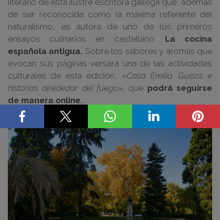
literario de esta ilustre escritora gallega que, además
de ser reconocida como la máxima referente del
naturalismo, es autora de uno de los primeros
ensayos culinarios en castellano:
La cocina
española antigua.
Sobre los sabores y aromas que
evocan sus páginas versará una de las actividades
culturales de esta edición, «
Casa Emilia. Guisos e
historias alrededor del fuego»,
que
podrá seguirse
de manera online.