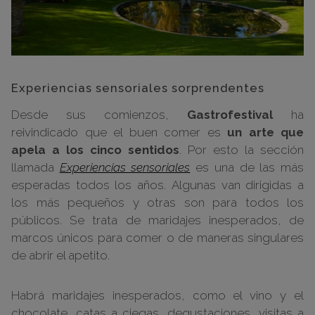
Experiencias sensoriales sorprendentes
Desde sus comienzos,
Gastrofestival
ha
reivindicado que el buen comer es
un arte que
apela a los cinco sentidos
. Por esto la sección
llamada
Experiencias sensoriales
es una de las más
esperadas todos los años. Algunas van dirigidas a
los más pequeños y otras son para todos los
públicos. Se trata de maridajes inesperados, de
marcos únicos para comer o de maneras singulares
de abrir el apetito.
Habrá maridajes inesperados, como el vino y el
chocolate, catas a ciegas, degustaciones, visitas a