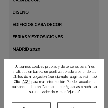
DISEÑO
EDIFICIOS CASA DECOR
FERIAS Y EXPOSICIONES
MADRID 2020
MADRID 2021
Utilizamos cookies propias y de terceros para fines
analíticos en base a un perfil elaborado a partir de tus
MADRID 2022
hábitos de navegación (por ejemplo, páginas visitadas).
Clica
AQUÍ
para más información. Puedes aceptarlas
MADRID 2023
pulsando el botón "Aceptar" o configurarlas o rechazar
su uso haciendo clic en "Ajustes"
MADRID 2024