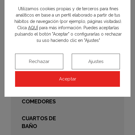
Utilizamos cookies propias y de terceros para fines
Fotos:
Amador Toril para Casa Decor
analíticos en base a un perfil elaborado a partir de tus
hábitos de navegación (por ejemplo, páginas visitadas).
Texto:
Cova Pendones
Clica
AQUÍ
para más información. Puedes aceptarlas
pulsando el botón "Aceptar" o configurarlas o rechazar
su uso haciendo clic en "Ajustes"
espacios
Rechazar
Ajustes
CASAS
Aceptar
COCINAS
COMEDORES
CUARTOS DE
BAÑO