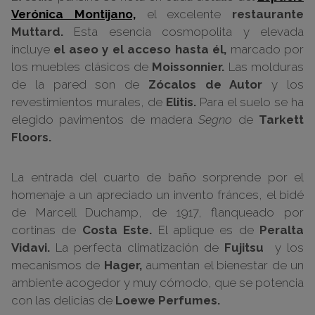
Verónica Montijano,
el excelente
restaurante
Muttard.
Esta esencia cosmopolita y elevada
incluye
el aseo y el acceso hasta él,
marcado por
los muebles clásicos de
Moissonnier.
Las molduras
de la pared son de
Zócalos de Autor
y los
revestimientos murales, de
Elitis.
Para el suelo se ha
elegido pavimentos de madera
Segno
de
Tarkett
Floors.
La entrada del cuarto de baño sorprende por el
homenaje a un apreciado un invento fránces, el bidé
de Marcell Duchamp, de 1917, flanqueado por
cortinas de
Costa Este.
El aplique es de
Peralta
Vidavi.
La perfecta climatización de
Fujitsu
y los
mecanismos de
Hager,
aumentan el bienestar de un
ambiente acogedor y muy cómodo, que se potencia
con las delicias de
Loewe Perfumes.