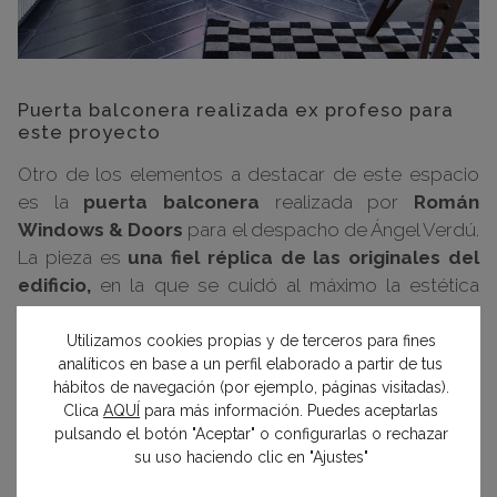
Puerta balconera realizada ex profeso para
este proyecto
Otro de los elementos a destacar de este espacio
es la
puerta balconera
realizada por
Román
Windows & Doors
para el despacho de Ángel Verdú.
La pieza es
una fiel réplica de las originales del
edificio,
en la que se cuidó al máximo la estética
para que se adaptara con elegancia a las fachadas
de los edificios del barrio de Salamanca de Madrid.
Utilizamos cookies propias y de terceros para fines
analíticos en base a un perfil elaborado a partir de tus
Además, incorporaba
soluciones innovadoras
hábitos de navegación (por ejemplo, páginas visitadas).
como el
triple acristalamiento
para un buen
Clica
AQUÍ
para más información. Puedes aceptarlas
aislamiento térmico y acústico.
pulsando el botón "Aceptar" o configurarlas o rechazar
su uso haciendo clic en "Ajustes"
La puerta,
de dos hojas,
tenía unas medidas de 2,76