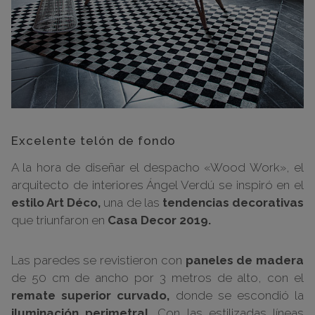
Excelente telón de fondo
A la hora de diseñar el despacho «Wood Work», el
arquitecto de interiores Ángel Verdú se inspiró en el
estilo Art Déco,
una de las
tendencias decorativas
que triunfaron en
Casa Decor 2019.
Las paredes se revistieron con
paneles de madera
de 50 cm de ancho por 3 metros de alto, con el
remate superior curvado,
donde se escondió la
iluminación perimetral.
Con las estilizadas líneas