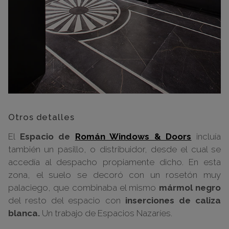
Otros detalles
El
Espacio de
Román Windows & Doors
incluía
también un pasillo, o distribuidor, desde el cual se
accedía al despacho propiamente dicho. En esta
zona, el suelo se decoró con un rosetón muy
palaciego, que combinaba el mismo
mármol negro
del resto del espacio con
inserciones de caliza
blanca.
Un trabajo de Espacios Nazaríes.