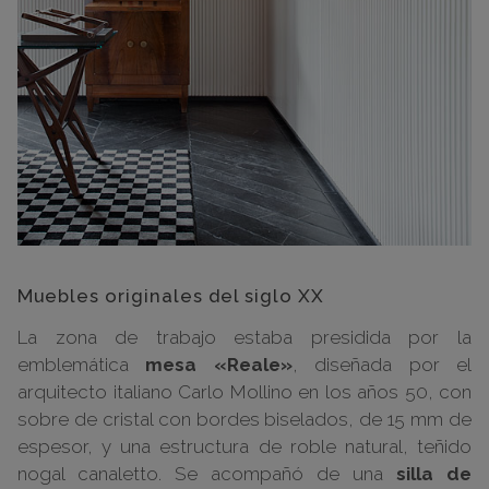
Muebles originales del siglo XX
La zona de trabajo estaba presidida por la
emblemática
mesa «Reale»
, diseñada por el
arquitecto italiano Carlo Mollino en los años 50, con
sobre de cristal con bordes biselados, de 15 mm de
espesor, y una estructura de roble natural, teñido
nogal canaletto. Se acompañó de una
silla de