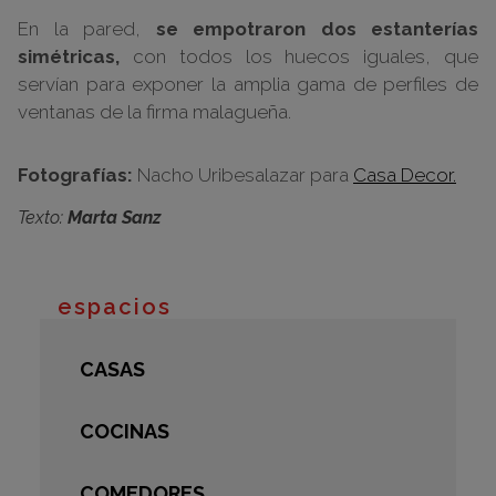
En la pared,
se empotraron dos estanterías
simétricas,
con todos los huecos iguales, que
servían para exponer la amplia gama de perfiles de
ventanas de la firma malagueña.
Fotografías:
Nacho Uribesalazar para
Casa Decor.
Texto:
Marta Sanz
espacios
CASAS
COCINAS
COMEDORES