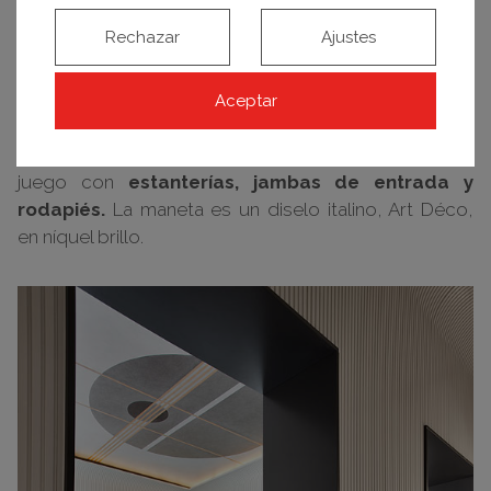
x 1,77 metros y combinaba
palillería fija con
Rechazar
Ajustes
moldura clásica
en la parte superior y
cuarterones
de madera maciza
en la inferior. Se lacó
a dos
colores:
en
blanco,
por el exterior, para respetar la
Aceptar
estética del edificio; y en un tono «Tanner’s Brown»
(
un marrón oscuro casi negro
) por el interior, a
juego con
estanterías, jambas de entrada y
rodapiés.
La maneta es un diselo italino, Art Déco,
en níquel brillo.