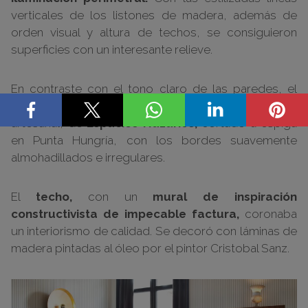
verticales de los listones de madera, además de
orden visual y altura de techos, se consiguieron
superficies con un interesante relieve.
En contraste con el tono claro de las paredes, el
suelo
de cubrió con
mármol negro:
un pavimento
artesanal, de
Espacios Nazaríes,
cortado a espiga
en Punta Hungría, con los bordes suavemente
almohadillados e irregulares.
El
techo,
con un
mural de inspiración
constructivista de impecable factura,
coronaba
un interiorismo de calidad. Se decoró con láminas de
madera pintadas al óleo por el pintor Cristobal Sanz.