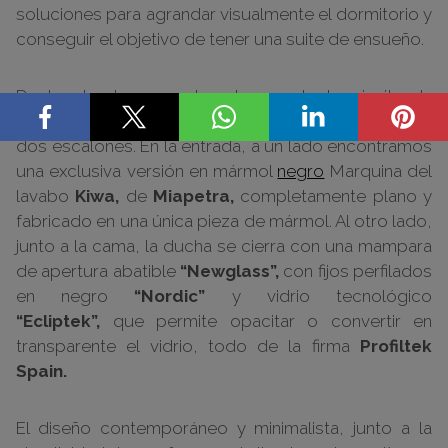
soluciones para agrandar visualmente el dormitorio y
conseguir el objetivo de tener una suite de ensueño.
Ducha y lavabo preceden a la zona de dormir situada
en un nivel inferior al que se accede por medio de
dos escalones. En la entrada, a un lado encontramos
una exclusiva versión en mármol
negro
Marquina del
lavabo
Kiwa,
de
Miapetra,
completamente plano y
fabricado en una única pieza de mármol. Al otro lado,
junto a la cama, la ducha se cierra con una mampara
de apertura abatible
“Newglass”,
con fijos perfilados
en negro
“Nordic”
y vidrio tecnológico
“Ecliptek”,
que permite opacitar o convertir en
transparente el vidrio, todo de la firma
Profiltek
Spain.
El diseño contemporáneo y minimalista, junto a la