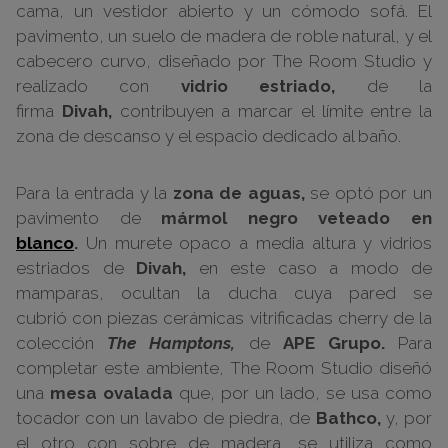
cama, un vestidor abierto y un cómodo sofá. El
pavimento, un suelo de madera de roble natural, y el
cabecero curvo, diseñado por The Room Studio y
realizado con
vidrio estriado,
de la
firma
Divah,
contribuyen a marcar el límite entre la
zona de descanso y el espacio dedicado al baño.
Para la entrada y la
zona de aguas,
se optó por un
pavimento de
mármol negro veteado en
blanco
.
Un murete opaco a media altura y vidrios
estriados de
Divah,
en este caso a modo de
mamparas, ocultan la ducha cuya pared se
cubrió
con piezas cerámicas vitrificadas
cherry
de la
colección
The Hamptons,
de
APE Grupo.
Para
completar este ambiente, The Room Studio diseñó
una
mesa ovalada
que, por un lado, se usa como
tocador con un lavabo de piedra, de
Bathco,
y, por
el otro con sobre de madera, se utiliza como