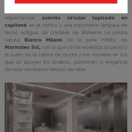
zona de sueño, se trasladó a la zona de
baño. Distribuida en dos frentes, cuenta con un
espectacular
asiento circular tapizado en
capitoné
en el centro y una imponente lámpara de
techo antigua, de cristales de Bohemia. La piedra
natural
Bianco Milano
de la serie Infinity, de
Mármoles Sol,
con la que se ha revestido la pared y
el suelo de la cabina de ducha y los muretes en los
que se apoyan los lavabos, potencian la elegancia
de este verdadero templo de relax.