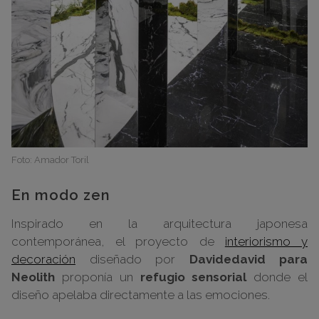
Foto: Amador Toril
En modo zen
Inspirado en la arquitectura japonesa
contemporánea, el proyecto de
interiorismo y
decoración
diseñado por
Davidedavid para
Neolith
proponía un
refugio sensorial
donde el
diseño apelaba directamente a las emociones.