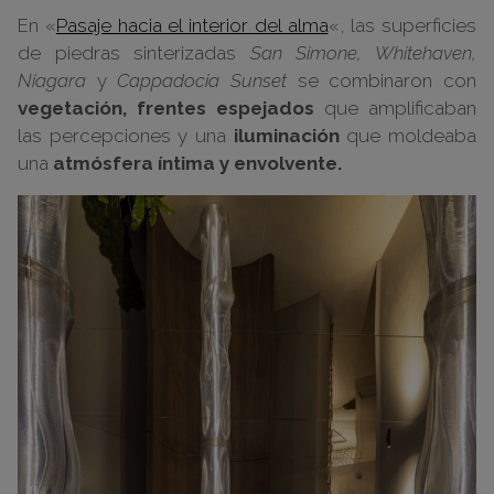
En «
Pasaje hacia el interior del alma
«, las superficies
de piedras sinterizadas
San Simone, Whitehaven,
Niagara
y
Cappadocia Sunset
se combinaron con
vegetación, frentes espejados
que amplificaban
las percepciones y una
iluminación
que moldeaba
una
atmósfera íntima y envolvente.