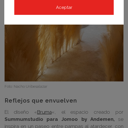
Aceptar
Foto: Nacho Uribesalazar
Reflejos que envuelven
El diseño «
Bruma
«, el espacio creado por
Summumstudio para Jomoo by Andemen,
se
inspira en un paseo entre pampas al atardecer, con