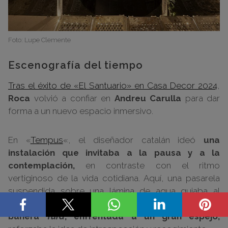
Foto: Lupe Clemente
Escenografía del tiempo
Tras el éxito de «El Santuario» en Casa Decor 2024
,
Roca
volvió a confiar en
Andreu Carulla
para dar
forma a un nuevo espacio inmersivo.
En «
Tempus
«, el diseñador catalán ideó
una
instalación que invitaba a la pausa y a la
contemplación,
en contraste con el ritmo
vertiginoso de la vida cotidiana. Aquí, una pasarela
suspendida sobre una lámina de agua guiaba al
visitante por el espacio y, en mitad del recorrido,
la
bañera
Tura
, enfrentada a un gran espejo,