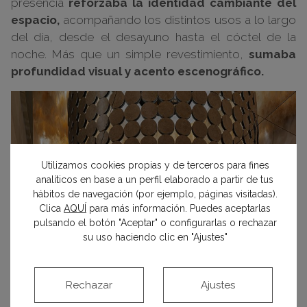
presencia
reforzaba la identidad cambiante del
espacio,
acompañando los distintos usos a lo largo
del día, desde el desayuno hasta el cóctel de la
noche. Más que un simple revestimiento,
sumaba
profundidad visual y acento escenográfico.
Utilizamos cookies propias y de terceros para fines
analíticos en base a un perfil elaborado a partir de tus
hábitos de navegación (por ejemplo, páginas visitadas).
Clica
AQUÍ
para más información. Puedes aceptarlas
pulsando el botón "Aceptar" o configurarlas o rechazar
su uso haciendo clic en "Ajustes"
Rechazar
Ajustes