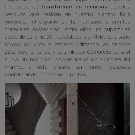
necesidad de
transformar en recursos
aquellos
residuos que residen en nuestro planeta. Para
proyectar el espacio se han utilizado diferentes
materiales sostenibles, entre ellos las superficies
sostenibles y 100% reciclables de Alvic. El diseño
Nuvola 02
, viste el espacio utilizando los paneles
Zenit
para la pared y el laminado
Compacto
para el
suelo. Un modelo que se inspira en la delicadeza del
mármol y está creado en tonos rosáceos
conformando un escenario pétreo