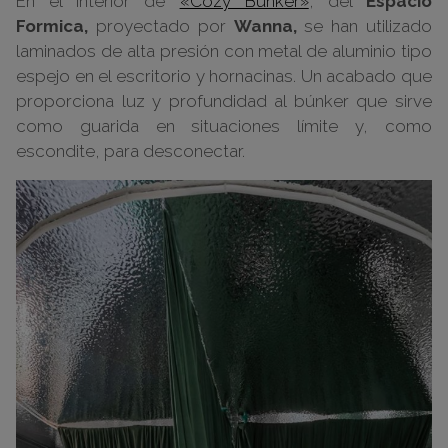
En el interior de
«Cozy Bunker»
, del
Espacio
Formica,
proyectado por
Wanna,
se han utilizado
laminados de alta presión con metal de aluminio tipo
espejo en el escritorio y hornacinas. Un acabado que
proporciona luz y profundidad al búnker que sirve
como guarida en situaciones límite y, como
escondite, para desconectar.