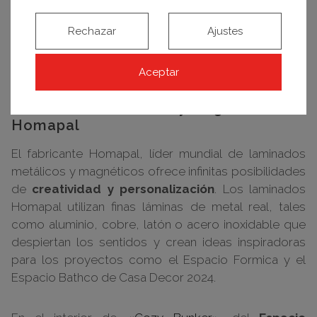
Rechazar
Ajustes
Aceptar
Espacio Formica por Wanna en Casa Decor 2024. Foto: Asier Rua
Laminados metálicos y magnéticos de
Homapal
El fabricante Homapal, líder mundial de laminados
metálicos y magnéticos ofrece infinitas posibilidades
de
creatividad y personalización
. Los laminados
Homapal utilizan finas láminas de metal real, tales
como aluminio, cobre, latón o acero inoxidable que
despiertan los sentidos y crean ideas inspiradoras
para los proyectos como el Espacio Formica y el
Espacio Bathco de Casa Decor 2024.