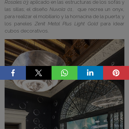
Rosales 03
aplicado en las estructuras de los sofás y
las sillas; el diseño
Nuvola 01
, que recrea un onyx,
para realizar el mobiliario y la hornacina de la puerta; y
los paneles
Zenit Metal Plus Light Gold
para idear
cubos decorativos.