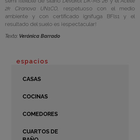
semi flexible de silano
Devakol DK-MS 26
y el
Aceite
2k Ciranova UN1CO,
respetuoso con el medio
ambiente y con certificado ignífuga BFls1 y el
resultado del suelo es ¡espectacular!
Texto:
Verónica Barrado
espacios
CASAS
COCINAS
COMEDORES
CUARTOS DE
BAÑO