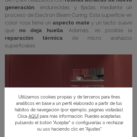
generación
, endurecidas y fijadas mediante un
proceso de Electron Beam Curing. Esta superficie en
color rosa tiene un
aspecto mate
y un tacto suave
que
no deja huella
. Además, es posible la
reparación térmica
de micro arañazos
superficiales.
Utilizamos cookies propias y de terceros para fines
analíticos en base a un perfil elaborado a partir de tus
hábitos de navegación (por ejemplo, páginas visitadas).
Clica
AQUÍ
para más información. Puedes aceptarlas
pulsando el botón "Aceptar" o configurarlas o rechazar
su uso haciendo clic en "Ajustes"