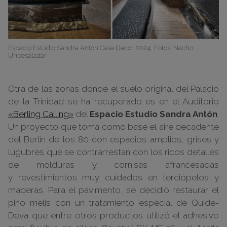
Espacio Estudio Sandra Antón Casa Decor 2024. Fotos: Nacho
Uribesalazar
Otra de las zonas donde el suelo original del Palacio
de la Trinidad se ha recuperado es en el Auditorio
«Berling Calling»
del
Espacio Estudio Sandra Antón
.
Un proyecto que
toma
como base
el
ai
r
e decadente
del
Berlín
de
los
80 con espacios amplios, grises y
lúgubres que se contrar
r
estan con los ricos detalles
de molduras y cornisas afrancesadas
y
r
evestimientos muy cuidados en terciopelos y
maderas. Para el pavimento, se decidió restaurar el
pino melis con un tratamiento especial de Quide-
Deva que entre otros productos utilizó el adhesivo