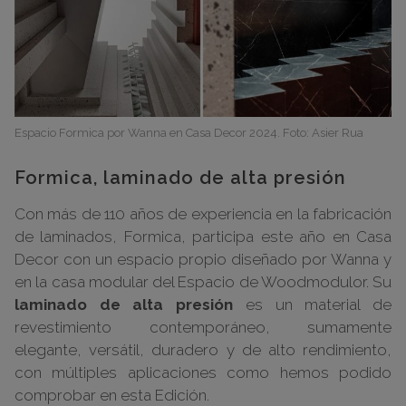
Espacio Formica por Wanna en Casa Decor 2024. Foto: Asier Rua
Formica, laminado de alta presión
Con más de 110 años de experiencia en la fabricación
de laminados, Formica, participa este año en Casa
Decor con un espacio propio diseñado por Wanna y
en la casa modular del Espacio de Woodmodulor. Su
laminado de alta presión
es un material de
revestimiento contemporáneo, sumamente
elegante, versátil, duradero y de alto rendimiento,
con múltiples aplicaciones como hemos podido
comprobar en esta Edición.