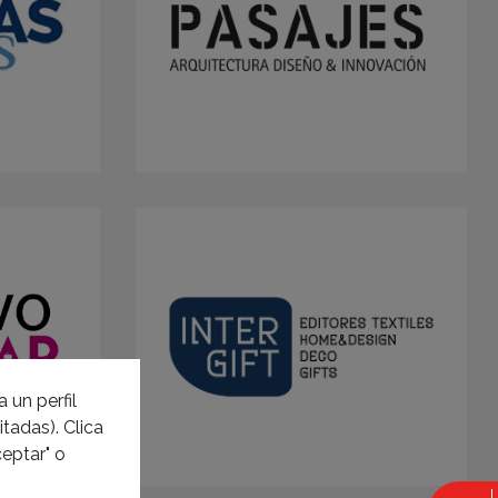
 un perfil
tadas). Clica
eptar" o