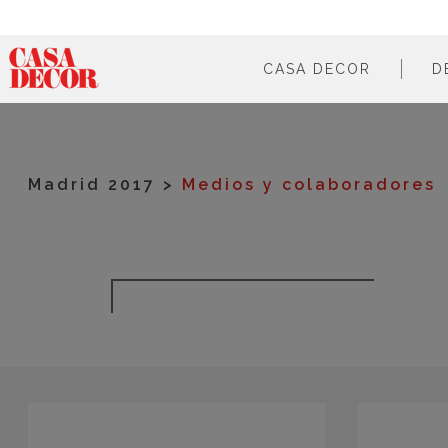
CASA DECOR
D
¿qué es?
en cifras
Madrid 2017
>
Medios y colaboradores
cómo participar
en los medios