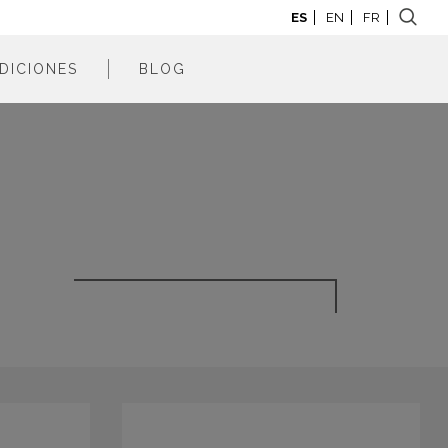
ES
EN
FR
DICIONES
BLOG
adrid 2026
adrid 2025
adrid 2024
adrid 2023
adrid 2022
adrid 2021
adrid 2020
adrid 2019
adrid 2018
adrid 2017