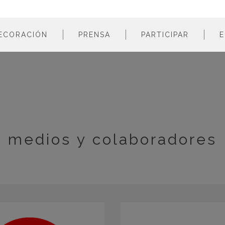
ECORACIÓN
PRENSA
PARTICIPAR
E
estancias
profesionales
m
colores
empresas
m
estilos
m
materiales
m
m
medios y colaboradores
m
m
m
m
m