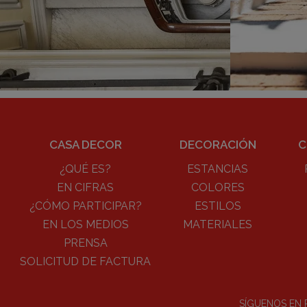
CASA DECOR
DECORACIÓN
C
¿QUÉ ES?
ESTANCIAS
EN CIFRAS
COLORES
¿CÓMO PARTICIPAR?
ESTILOS
EN LOS MEDIOS
MATERIALES
PRENSA
SOLICITUD DE FACTURA
SÍGUENOS EN 