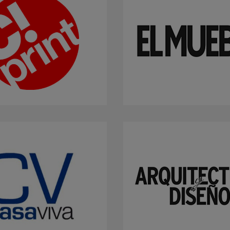
m
m
m
m
m
bar
otr