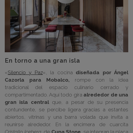
En torno a una gran isla
«
Silencio y Paz
«, la cocina
diseñada por Ángel
Cazorla para Mobalco,
rompe con la idea
tradicional del espacio culinario cerrado y
compartimentado. Aquí todo gira
alrededor de una
gran isla central
que, a pesar de su presencia
contundente, se percibe ligera gracias a estantes
abiertos, vitrinas y una barra volada que invita a
reunirse alrededor. En la encimera de cuarcita
Cristallo Iceberg,
de
Cupa Stone,
se integran la placa