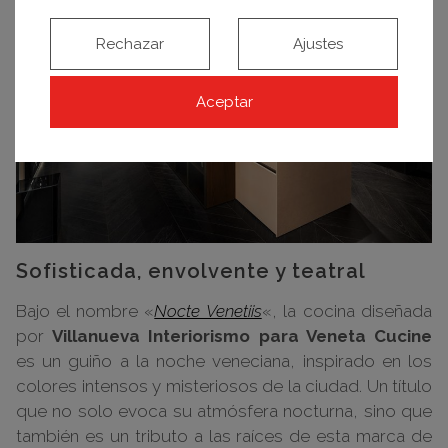
Rechazar
Ajustes
Aceptar
Sofisticada, envolvente y teatral
Bajo el nombre «
Nocte Venetiis
«, la cocina diseñada
por
Villanueva Interiorismo para Veneta Cucine
es un guiño a la noche veneciana, inspirado en los
colores intensos y misteriosos de la ciudad. Un título
que no solo evoca su atmósfera nocturna, sino que
también es un tributo a las raíces de esta marca de