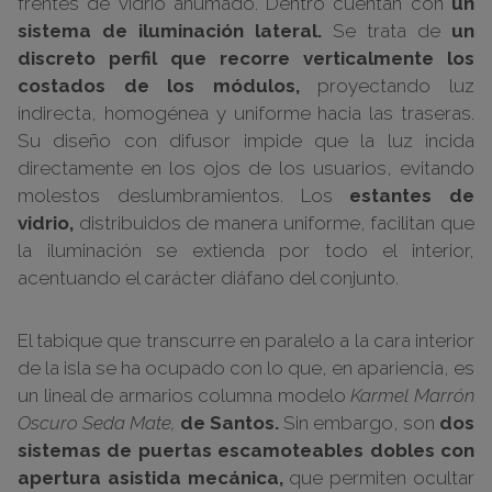
frentes de vidrio ahumado. Dentro cuentan con
un
sistema de iluminación lateral.
Se trata de
un
discreto perfil que recorre verticalmente los
costados de los módulos,
proyectando luz
indirecta, homogénea y uniforme hacia las traseras.
Su diseño con difusor impide que la luz incida
directamente en los ojos de los usuarios, evitando
molestos deslumbramientos. Los
estantes de
vidrio,
distribuidos de manera uniforme, facilitan que
la iluminación se extienda por todo el interior,
acentuando el carácter diáfano del conjunto.
El tabique que transcurre en paralelo a la cara interior
de la isla se ha ocupado con lo que, en apariencia, es
un lineal de armarios columna modelo
Karmel Marrón
Oscuro Seda Mate,
de Santos
.
Sin embargo, son
dos
sistemas de puertas escamoteables dobles con
apertura asistida mecánica,
que permiten ocultar