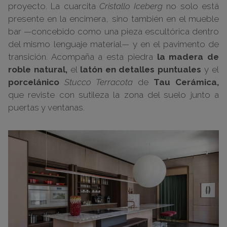
proyecto. La cuarcita
Cristallo Iceberg
no solo está
presente en la encimera, sino también en el mueble
bar —concebido como una pieza escultórica dentro
del mismo lenguaje material— y en el pavimento de
transición. Acompaña a esta piedra
la madera de
roble natural,
el
latón en detalles puntuales
y el
porcelánico
Stucco Terracota
de
Tau Cerámica,
que reviste con sutileza la zona del suelo junto a
puertas y ventanas.