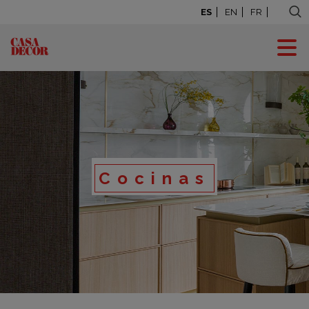
ES
EN
FR
Cocinas