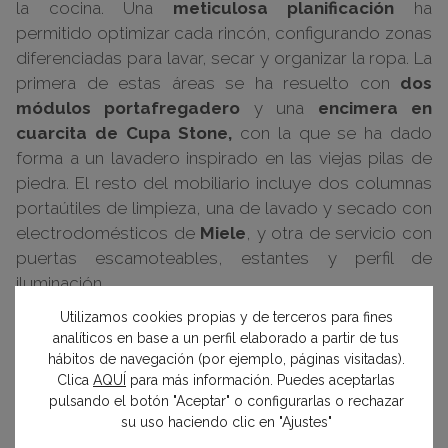
la cocina. Una
meticulosa planificación
ha
permitido optimizar cada rincón, configurando zonas
diferenciadas para lavar, secar y organizar la ropa. La
primera de estas áreas se ha resuelto con
dos
módulos portafregadero
y una
encimera en
cuarcita de Cupa Stone,
con la que se ha dado
forma a un lavadero inspirado en las viejas pilas de
piedra. El resto del mobiliario incluye dos columnas
portaútiles de limpieza, una de lavado y secado con
electrodomésticos de
Miele
, y otra de servicio con
puertas escamoteables, estantes y perfil de
iluminación.
Utilizamos cookies propias y de terceros para fines
Fotos: Amador Toril para Casa Decor.
analíticos en base a un perfil elaborado a partir de tus
hábitos de navegación (por ejemplo, páginas visitadas).
Clica
AQUÍ
para más información. Puedes aceptarlas
pulsando el botón "Aceptar" o configurarlas o rechazar
su uso haciendo clic en "Ajustes"