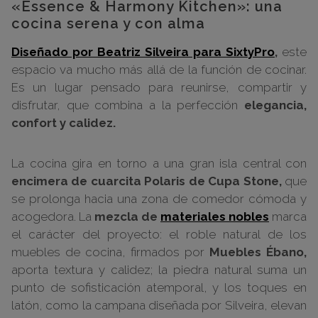
«Essence & Harmony Kitchen»: una
cocina serena y con alma
Diseñado por Beatriz Silveira para SixtyPro
,
este
espacio va mucho más allá de la función de cocinar.
Es un lugar pensado para reunirse, compartir y
disfrutar, que combina a la perfección
elegancia,
confort y calidez.
La cocina gira en torno a una gran isla central con
encimera de cuarcita Polaris de Cupa Stone,
que
se prolonga hacia una zona de comedor cómoda y
acogedora. La
mezcla de
materiales nobles
marca
el carácter del proyecto: el roble natural de los
muebles de cocina, firmados por
Muebles Ébano,
aporta textura y calidez; la piedra natural suma un
punto de sofisticación atemporal, y los toques en
latón, como la campana diseñada por Silveira, elevan