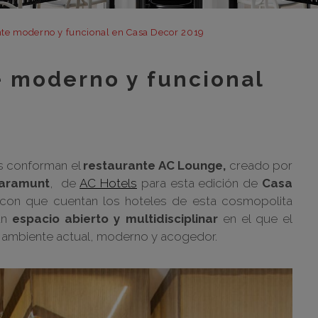
m
m
nte moderno y funcional en Casa Decor 2019
m
e moderno y funcional
m
m
bar
otr
es conforman el
restaurante AC Lounge,
creado por
laramunt
, de
AC Hotels
para esta edición de
Casa
con que cuentan los hoteles de esta cosmopolita
un
espacio abierto y multidisciplinar
en el que el
 ambiente actual, moderno y acogedor.