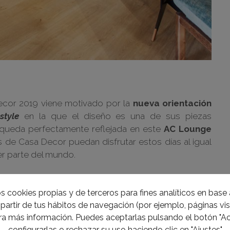
cor 2019 viene motivado por la
nueva orientación
estyle
en la que el diseño es una de sus piezas
queda perfectamente reflejada en este
AC Lounge
 de Casa Decor puedan disfrutar estos días al igual
er parte del mundo.
s cookies propias y de terceros para fines analíticos en base a
partir de tus hábitos de navegación (por ejemplo, páginas visi
a más información. Puedes aceptarlas pulsando el botón "Ac
configurarlas o rechazar su uso haciendo clic en "Ajustes"