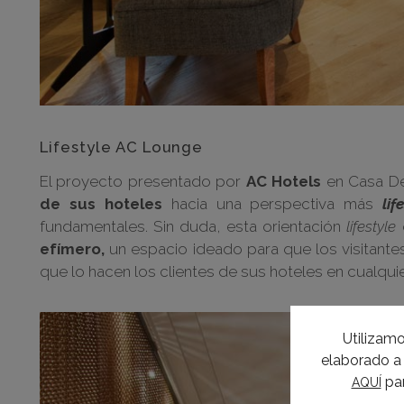
Lifestyle AC Lounge
El proyecto presentado por
AC Hotels
en Casa De
de sus hoteles
hacia una perspectiva más
lif
fundamentales. Sin duda, esta orientación
lifestyle
efímero,
un espacio ideado para que los visitantes
que lo hacen los clientes de sus hoteles en cualqui
Utilizamo
elaborado a 
par
AQUÍ