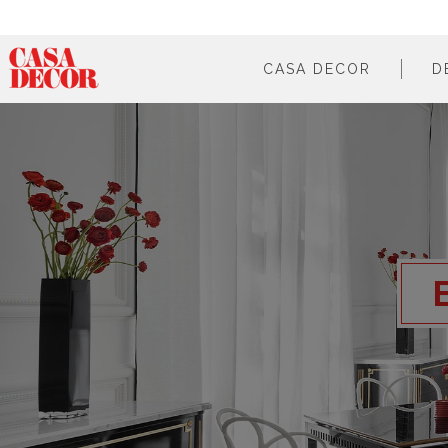
CASA DECOR
D
¿qué es?
en cifras
cómo participar
en los medios