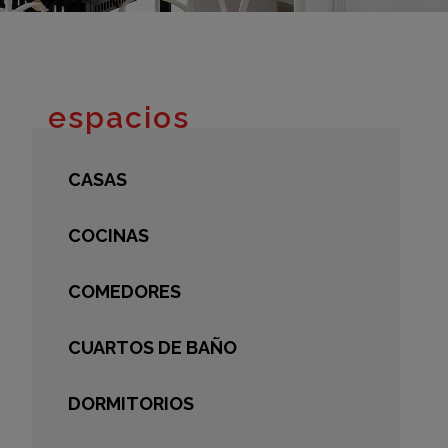
adrid 2016
adrid 2015
adrid 2014
adrid 2013
espacios
adrid 2012
celona 2012
CASAS
as ediciones
COCINAS
COMEDORES
CUARTOS DE BAÑO
DORMITORIOS