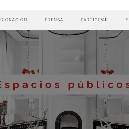
ECORACIÓN
PRENSA
PARTICIPAR
E
estancias
profesionales
m
colores
empresas
m
estilos
m
materiales
m
m
Espacios público
m
m
m
m
m