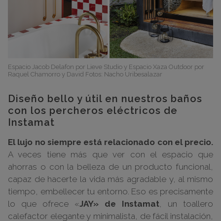
Espacio Jacob Delafon por Lieve Studio y Espacio Xaza Outdoor por
Raquel Chamorro y David Fotos: Nacho Uribesalazar
Diseño bello y útil en nuestros baños
con los percheros eléctricos de
Instamat
El lujo no siempre está relacionado con el precio.
A veces tiene más que ver con el espacio que
ahorras o con la belleza de un producto funcional,
capaz de hacerte la vida más agradable y, al mismo
tiempo, embellecer tu entorno. Eso es precisamente
lo que ofrece «
JAY» de Instamat
, un toallero
calefactor elegante y minimalista, de fácil instalación,