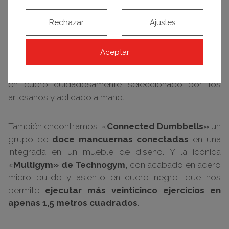
En la misma sala también se integra con naturalidad
Rechazar
Ajustes
la «
Kinesis personal»,
una lujosa máquina de
entrenamiento funcional que cuenta con barras de
Aceptar
roble americano y, en el caso de este modelo el
«
Heritage Leather»
con un panel trasero revestido
en cuero cuidadosamente seleccionado por los
artesanos y aplicado a mano.
También encontramos «
Connected Dumbbells»
un
grupo de
doce mancuernas conectadas
en una
integrada en un mueble de diseño. Y la icónica
«
Multigym» de Technogym,
con acabado en acero
micro pulido y asiento en cuero negro, que nos
permite
ejecutar más veinticinco ejercicios en
apenas 1,5 metros cuadrados
.