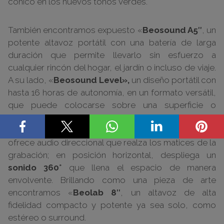
cónico en los nuevos tonos verdes.
También encontramos expuesto «
Beosound A5″
, un
potente altavoz portátil con una batería de larga
duración que permite llevarlo sin esfuerzo a
cualquier rincón del hogar, el jardín o incluso de viaje.
A su lado, «
Beosound Level»,
un diseño portátil con
hasta 16 horas de autonomía, en un formato versátil,
que puede colocarse sobre una superficie o
colgarse en la pared. Gracias a su
acelerómetro
integrado
, adapta el sonido a su orientación: de pie,
ofrece audio direccional que realza los matices de la
grabación; en posición horizontal, despliega un
sonido 360°
que llena el espacio de manera
envolvente. Brillando como una pieza de arte
encontramos «
Beolab 8″
, un altavoz de alta
fidelidad compacto y potente ya sea solo, como
estéreo o surround.