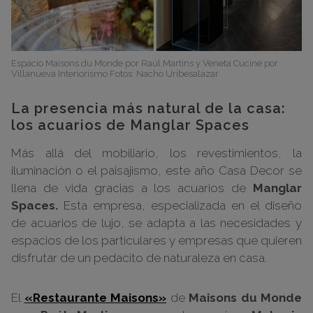
Espacio Maisons du Monde por Raúl Martins y Veneta Cucine por
Villanueva Interiorismo Fotos: Nacho Uribesalazar
La presencia más natural de la casa:
los acuarios de Manglar Spaces
Más allá del mobiliario, los revestimientos, la
iluminación o el paisajismo, este año Casa Decor se
llena de vida gracias a los acuarios de
Manglar
Spaces.
Esta empresa, especializada en el diseño
de acuarios de lujo, se adapta a las necesidades y
espacios de los particulares y empresas que quieren
disfrutar de un pedacito de naturaleza en casa.
El
«Restaurante Maisons»
de
Maisons du Monde