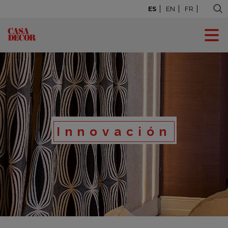
ES
EN
FR
Innovación