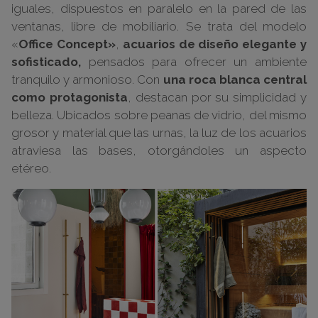
iguales, dispuestos en paralelo en la pared de las
ventanas, libre de mobiliario. Se trata del modelo
«
Office Concept»
,
acuarios de diseño elegante y
sofisticado,
pensados para ofrecer un ambiente
tranquilo y armonioso. Con
una roca blanca central
como protagonista
, destacan por su simplicidad y
belleza. Ubicados sobre peanas de vidrio, del mismo
grosor y material que las urnas, la luz de los acuarios
atraviesa las bases, otorgándoles un aspecto
etéreo.