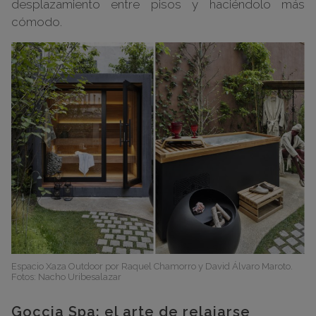
desplazamiento entre pisos y haciéndolo más
cómodo.
Espacio Xaza Outdoor por Raquel Chamorro y David Álvaro Maroto.
Fotos: Nacho Uribesalazar
Goccia Spa: el arte de relajarse