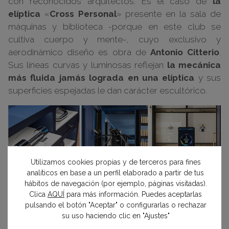
con reconocidos arquitectos. Es el caso de
la
elíptica
«
Cross Personal
» presente en la sala de
máquinas y biblioteca -porque en este club se
cultiva cuerpo y mente-, cuyo exclusivo y
aerodinámico diseño es obra de
Antonio Citterio
.
Sus líneas curvas y luminosas reflejan
la mecánica
más fluida jamás lograda en una elíptica
y sus
superficies espejadas le dan carácter escultórico.
Utilizamos cookies propias y de terceros para fines
analíticos en base a un perfil elaborado a partir de tus
hábitos de navegación (por ejemplo, páginas visitadas).
Clica
AQUÍ
para más información. Puedes aceptarlas
pulsando el botón "Aceptar" o configurarlas o rechazar
su uso haciendo clic en "Ajustes"
Espacio Technogym por Manuel Espejo. Foto: Nacho Uribesalazar