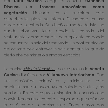
por
Raúl Martins
acoge el acuario «
Mahonia
Discus»
con
troncos amazónicos como
vegetación.
Ubicado en el recibidor, este
espectacular pieza se integra físicamente en una
pared de la entrada. Su diseño a modo de isla se
puede observar tanto desde la entrada del
restaurante, como desde la cara opuesta en donde
se encuentra la sala del reservado. La contemplación
del acuario deja entrever la sala contigua lo que da
cierto aire de misterio a ambos espacios.
La cocina
«
Nocte Venetiis»
es el espacio de
Veneta
Cucine
diseñado por
Villanueva Interiorismo
. Con
una atmósfera enigmática y minimalista, este
ambiente hace un uso muy controlado de la luz y las
sombras. En este espacio singular, los acuarios se
convierten en un elemento inesperado que refuerza
la estética de la cocina-living. Encontramos dos