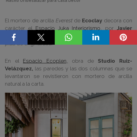
Nacho Uribesalazar para Casa Decor
El mortero de arcilla
Everest
de
Ecoclay
decora con
carácter el
Espacio Juka Interiorismo,
por
Javier
Tomás.
Sus sinuosos acabados aportan al salón un
plus de originalidad.
En el
Espacio Ecoplen,
obra de
Studio Ruiz-
Velázquez,
las paredes y las dos columnas que se
levantaron se revistieron con mortero de arcilla
natural a la carta.