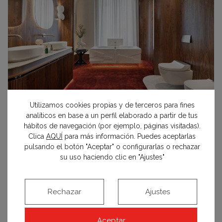
Utilizamos cookies propias y de terceros para fines
analíticos en base a un perfil elaborado a partir de tus
Foto: Nacho Uribesalazar para Casa Decor
hábitos de navegación (por ejemplo, páginas visitadas).
Clica
AQUÍ
para más información. Puedes aceptarlas
Revestimientos creativos en Topciment
pulsando el botón "Aceptar" o configurarlas o rechazar
su uso haciendo clic en "Ajustes"
Tanto para exterior como para interior, los
revestimientos decorativos
Topciment
presentan
para esta edición de Serrano 92 soluciones
Rechazar
Ajustes
estéticas, prácticas y duraderas que orbitan
alrededor de lo natural, artesanal y sostenible,
Aceptar
materializadas en su serie
Natture
, un microcemento