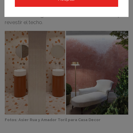
a base de cal. En el
Espacio Geberit
,
Miguel Muñoz
Studio
ha elegido
Natture L
color
Blizzard
para
revestir el techo.
Fotos: Asier Rua y Amador Toril para Casa Decor