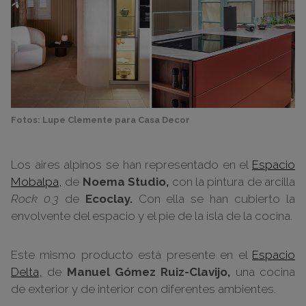
Fotos: Lupe Clemente para Casa Decor
Los aires alpinos se han representado en el
Espacio
Mobalpa,
de
Noema Studio,
con la pintura de arcilla
Rock 0.3
de
Ecoclay.
Con ella se han cubierto la
envolvente del espacio y el pie de la isla de la cocina.
Este mismo producto está presente en el
Espacio
Delta,
de
Manuel Gómez Ruiz-Clavijo,
una cocina
de exterior y de interior con diferentes ambientes.