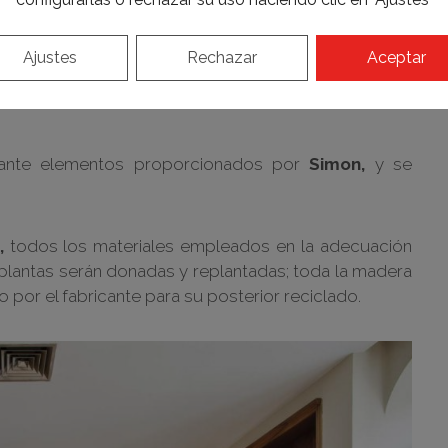
 tanto la puerta que da al
pasillo
como la ventana
s de DM pintados en el mismo color que las paredes.
con el material vinílico «Eclipse Premium», en color
Ajustes
Rechazar
Aceptar
perimetral, con paneles de DM pintados en el mismo
diante elementos proporcionados por
Simon,
y se
,
todos los materiales empleados en la adecuación
s plantas serán donadas y replantadas; toda la madera
o por el fabricante para su posterior reciclado.