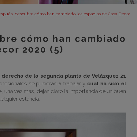
m
m
espués: descubre cómo han cambiado los espacios de Casa Decor
m
m
ubre cómo han cambiado
m
cor 2020 (5)
bar
otr
a derecha de la segunda planta de Velázquez 21
ofesionales se pusieran a trabajar y
cuál ha sido el
 una vez más, dejan claro la importancia de un buen
alquier estancia.