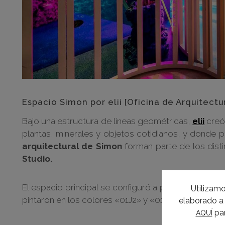
Espacio Simon por elii [Oficina de Arquitectu
Bajo una estructura de líneas geométricas,
elii
creó
plantas, minerales y objetos cotidianos, y donde
arquitectural de Simon
forman parte de los dist
Studio.
El espacio principal se configuró a partir de unas 
Utilizamo
pintaron en los colores «01J2» y «01J5» de
Valentin
elaborado a 
par
AQUÍ