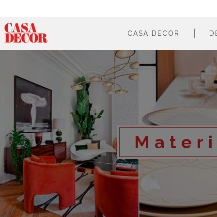
CASA DECOR
D
¿qué es?
en cifras
cómo participar
en los medios
Materi