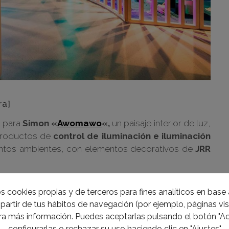
ra]
 para
Simon
«
Awomawo
«,
un paisaje interior de luz,
 productos de
control de iluminación e iluminación
intos ambientes, con elementos decorativos de
JRR
celosías de madera de pino de base cilíndrica, que se
s cookies propias y de terceros para fines analíticos en base a
e.
partir de tus hábitos de navegación (por ejemplo, páginas visi
a más información. Puedes aceptarlas pulsando el botón "Ac
configurarlas o rechazar su uso haciendo clic en "Ajustes"