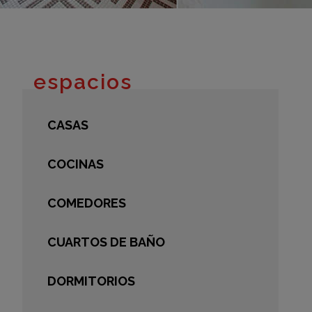
adrid 2016
adrid 2015
adrid 2014
adrid 2013
espacios
adrid 2012
celona 2012
CASAS
as ediciones
COCINAS
COMEDORES
CUARTOS DE BAÑO
DORMITORIOS