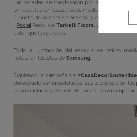
Las paredes se trasdosaron por paneles de DM, y
principal fueron clausurados mediante unos panele
El suelo de la zona de acceso y central se cubrió 
«
Pastel
Red», de
Tarkett Floors,
y en el espacio 
color que las paredes.
Toda la iluminación del espacio se realizó me
instalaron tabletas de
Samsung.
Siguiendo la campaña de #
CasaDecorSostenible
del espacio serán reciclados tras la Exposición: la
será reciclada, y el suelo de Tarkett será recuperad