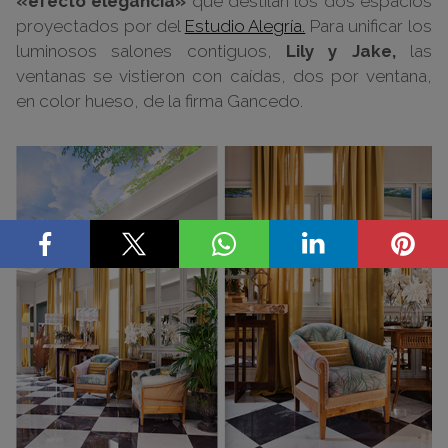
«efecto elegancia»
que destilan los dos espacios
proyectados por del
Estudio Alegría.
Para unificar los
luminosos salones contiguos,
Lily y Jake,
las
ventanas se vistieron con caídas, dos por ventana,
en color hueso, de la firma Gancedo.