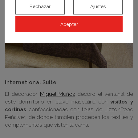
Rechazar
Ajustes
Aceptar
International Suite
El decorador
Miguel Muñoz
decoró el ventanal de
este dormitorio en clave masculina con
visillos y
cortinas
confeccionadas con telas de Lizzo/Pepe
Peñalver, de donde también proceden los textiles y
complementos que visten la cama.