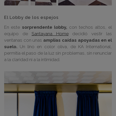
El Lobby de los espejos
En este
sorprendente lobby,
con techos altos, el
equipo de
Santayana Home
decidió vestir las
ventanas con unas
amplias caídas apoyadas en el
suelo.
Un lino en color oliva, de KA International,
permitía el paso de la luz sin problemas, sin renunciar
a la claridad ni a la intimidad.