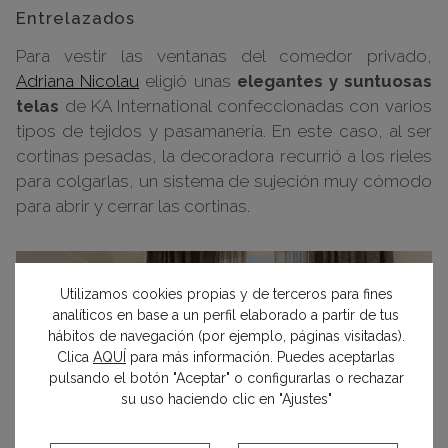
Entrelazados
Para vestir las ventanas del comedor privado,
Adriana Nicolau
eligió unas
elegantes y suntuosas
telas
de KA International confeccionadas con varios
tipos de tejidos y pasamanería. En este caso, al ser
cortinas pesadas, la decoradora recurrió a los rieles
para colgarlas, un sistema de sujeción muy cómodo
para abrir y cerrar las cortinas.
Utilizamos cookies propias y de terceros para fines
analíticos en base a un perfil elaborado a partir de tus
hábitos de navegación (por ejemplo, páginas visitadas).
Clica
AQUÍ
para más información. Puedes aceptarlas
pulsando el botón "Aceptar" o configurarlas o rechazar
su uso haciendo clic en "Ajustes"