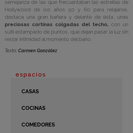
semejanza de las que frecuentaban las estrellas de
Hollywood de los años 50 y 60 para relajarse,
destaca una gran bañera y delante de ésta, unas
preciosas cortinas colgadas del techo,
con un
sutil estampado de puntos, que dejan pasar la luz sin
restar intimidad al momento del baño.
Texto:
Carmen González
espacios
CASAS
COCINAS
COMEDORES