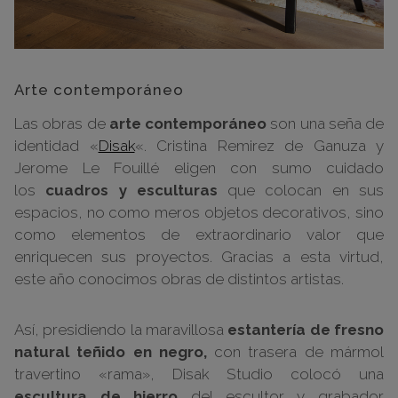
Arte contemporáneo
Las obras de
arte contemporáneo
son una seña de
identidad «
Disak
«. Cristina Remirez de Ganuza y
Jerome Le Fouillé eligen con sumo cuidado
los
cuadros y esculturas
que colocan en sus
espacios, no como meros objetos decorativos, sino
como elementos de extraordinario valor que
enriquecen sus proyectos. Gracias a esta virtud,
este año conocimos obras de distintos artistas.
Así, presidiendo la maravillosa
estantería de fresno
natural teñido en negro,
con trasera de mármol
travertino «rama», Disak Studio colocó una
escultura de hierro
del escultor y grabador