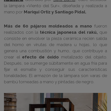
la lámpara «Viento del Sur», diseñada y realizada a
mano por
Mariqui Ortiz y Santiago Pidal.
Más de 60 pájaros moldeados a mano
fueron
realizados con la
técnica japonesa del rakú,
que
consiste en envolver la pieza cerámica recién salida
del horno en virutas de madera u hojas, lo que
genera una combustión y humo, que contribuye a
crear el
efecto de óxido
metalizado del objeto.
Después, se sumerge súbitamente en agua fría para
fijar el esmalte y conseguir sus características
tonalidades. El armazón de la lámpara son varas de
bambú torneadas a mano y pintadas de negro.