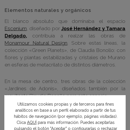
Elementos naturales y orgánicos
El blanco absoluto que dominaba el espacio
Escenium
, diseñado por
José Hernández y Tamara
Delgado,
contribuía a realzar las obras de
Monamour Natural Design
. Sobre estas líneas, la
colección «Green Planets», de Claudia Bonollo: con
flores y plantas estabilizadas y cristales de Murano
en esferas de metacrilato de distintos diámetros.
En la mesa de centro, tres obras de la colección
«Jardines de Adonis», diseñados también por la
arquitecta Claudio Bonollo para este espacio.
Utilizamos cookies propias y de terceros para fines
analíticos en base a un perfil elaborado a partir de tus
hábitos de navegación (por ejemplo, páginas visitadas).
Clica
AQUÍ
para más información. Puedes aceptarlas
pulsando el botón "Aceptar" o configurarlas o rechazar