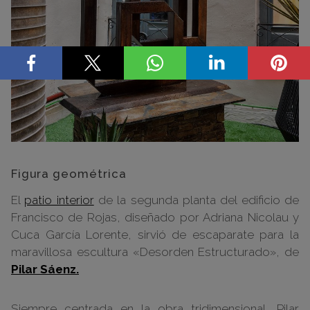
Figura geométrica
El
patio interior
de la segunda planta del edificio de
Francisco de Rojas, diseñado por Adriana Nicolau y
Cuca García Lorente, sirvió de escaparate para la
maravillosa escultura «Desorden Estructurado», de
Pilar Sáenz.
Siempre centrada en la obra tridimensional, Pilar