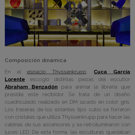
Composición dinámica
En el
espacio Thyssenkrupp
,
Cuca García
Lorente
escogió distintas piezas del escultor
Abraham Benzadón
para animar la librería que
presidía este recibidor. Se trata de un diseño
cuadrículado realizado en DM lacado en color gris.
Los traseras de los estantes tipo cubo se forraron
con cristales que utiliza Thyssenkrupp para hacer las
cabinas de sus ascensores y se retroiluminaron con
luces LED. De esta forma, las esculturas quedaban