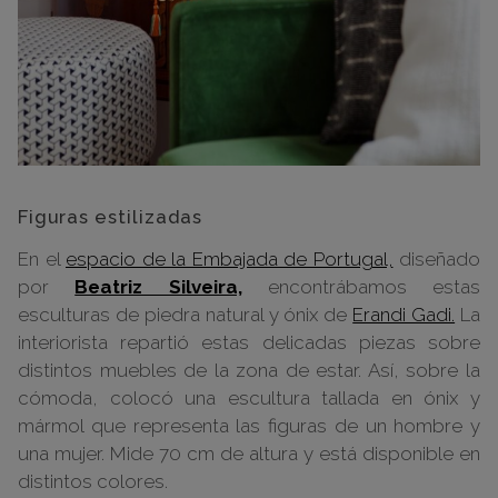
Figuras estilizadas
En el
espacio de la Embajada de Portugal,
diseñado
por
Beatriz Silveira,
encontrábamos estas
esculturas de piedra natural y ónix de
Erandi Gadi.
La
interiorista repartió estas delicadas piezas sobre
distintos muebles de la zona de estar. Así, sobre la
cómoda, colocó una escultura tallada en ónix y
mármol que representa las figuras de un hombre y
una mujer. Mide 70 cm de altura y está disponible en
distintos colores.