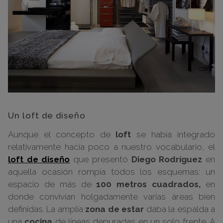
Un loft de diseño
Aunque el concepto de
loft
se había integrado
relativamente hacía poco a nuestro vocabulario, el
loft de diseño
que presentó
Diego Rodríguez
en
aquella ocasión rompía todos los esquemas: un
espacio de más de
100 metros cuadrados,
en
donde convivían holgadamente varias áreas bien
definidas. La amplia
zona de estar
daba la espalda a
una
cocina
de líneas depuradas en un solo frente. A