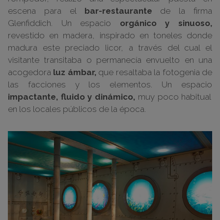
escena para el
bar-restaurante
de la firma
Glenfiddich. Un espacio
orgánico y sinuoso,
revestido en madera, inspirado en toneles donde
madura este preciado licor, a través del cual el
visitante transitaba o permanecía envuelto en una
acogedora
luz ámbar,
que resaltaba la fotogenia de
las facciones y los elementos. Un espacio
impactante, fluido y dinámico,
muy poco habitual
en los locales públicos de la época.