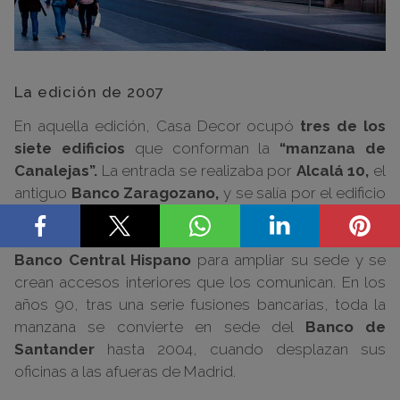
La edición de 2007
En aquella edición, Casa Decor ocupó
tres de los
siete edificios
que conforman la
“manzana de
Canalejas”.
La entrada se realizaba por
Alcalá 10,
el
antiguo
Banco Zaragozano,
y se salía por el edificio
de la Plaza de Canalejas 1. Años más tarde, los tres
edificios de Alcalá 8, 10 y 12 son adquiridos por el
Banco Central Hispano
para ampliar su sede y se
crean accesos interiores que los comunican. En los
años 90, tras una serie fusiones bancarias, toda la
manzana se convierte en sede del
Banco de
Santander
hasta 2004, cuando desplazan sus
oficinas a las afueras de Madrid.