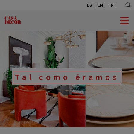
ES
EN
FR
Tal como éramos