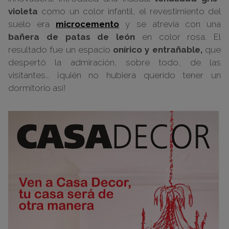
violeta
como un color infantil, el revestimiento del
suelo era
microcemento
y se atrevía con una
bañera de patas de león
en color rosa. El
resultado fue un espacio
onírico y entrañable,
que
despertó la admiración, sobre todo, de las
visitantes… ¡quién no hubiera querido tener un
dormitorio así!