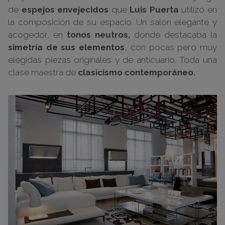
de
espejos envejecidos
que
Luis Puerta
utilizó en
la composición de su espacio. Un salón elegante y
acogedor, en
tonos neutros,
donde destacaba la
simetría de sus elementos
, con pocas pero muy
elegidas piezas originales y de anticuario. Toda una
clase maestra de
clasicismo contemporáneo.