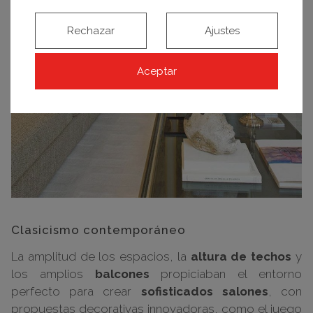
Rechazar
Ajustes
Aceptar
Clasicismo contemporáneo
La amplitud de los espacios, la
altura de techos
y
los amplios
balcones
propiciaban el entorno
perfecto para crear
sofisticados salones
, con
propuestas decorativas innovadoras, como el juego