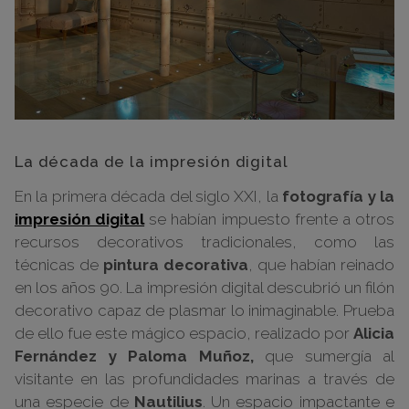
La década de la impresión digital
En la primera década del siglo XXI, la
fotografía y la
impresión digital
se habían impuesto frente a otros
recursos decorativos tradicionales, como las
técnicas de
pintura decorativa
, que habían reinado
en los años 90. La impresión digital descubrió un filón
decorativo capaz de plasmar lo inimaginable. Prueba
de ello fue este mágico espacio, realizado por
Alicia
Fernández y Paloma Muñoz,
que sumergía al
visitante en las profundidades marinas a través de
una especie de
Nautilius
. Un espacio impactante e