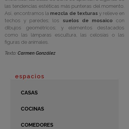
las tendencias estéticas más punteras del momento.
Así, encontramos la
mezcla de texturas
y relieve en
techos y paredes; los
suelos de mosaico
con
dibujos geométricos; y elementos destacados
como las lámparas escultura, las celosías o las
figuras de animales.
Texto:
Carmen González
espacios
CASAS
COCINAS
COMEDORES