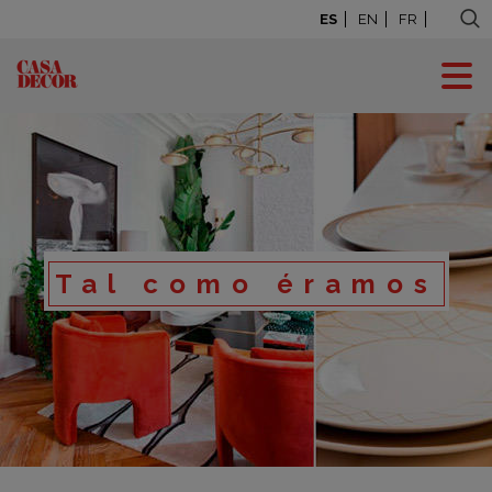
ES
EN
FR
Tal como éramos