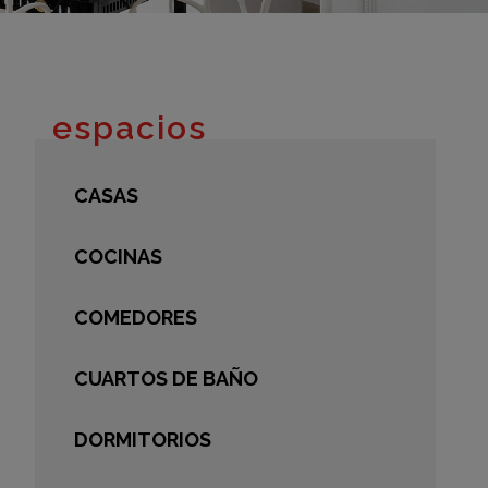
adrid 2016
adrid 2015
adrid 2014
adrid 2013
espacios
adrid 2012
celona 2012
CASAS
as ediciones
COCINAS
COMEDORES
CUARTOS DE BAÑO
DORMITORIOS