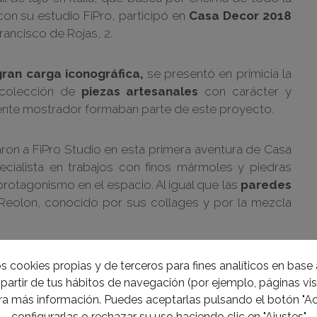
on su estudio FiPro, participó en
Casa Decor 2018
Francisco de Rojas, 2.
gran carga iconográfica,
se presentó en primicia la
 colección de
piezas artesanales
con carácter y
ente mostrador formaban parte de este proyecto.
aron a FiPro Studio en esta primera aventura de Casa
ecialista en trabajos con finos mármoles y piedras
rotagonismo en el espacio. Al igual que las
paredes
o Reolon, conocido por sus collages y por la mezcla
s cookies propias y de terceros para fines analíticos en base a
partir de tus hábitos de navegación (por ejemplo, páginas visi
a más información. Puedes aceptarlas pulsando el botón "Ac
configurarlas o rechazar su uso haciendo clic en "Ajustes"