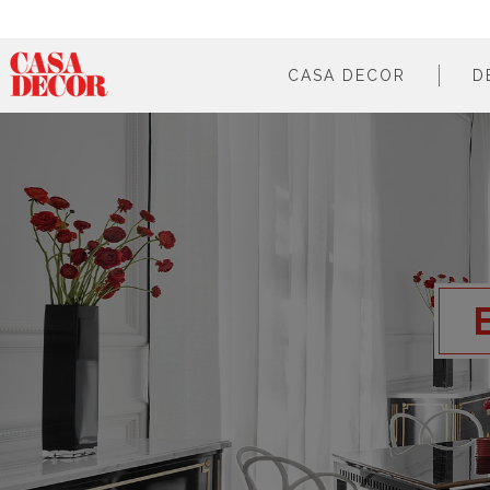
CASA DECOR
D
¿qué es?
en cifras
cómo participar
en los medios