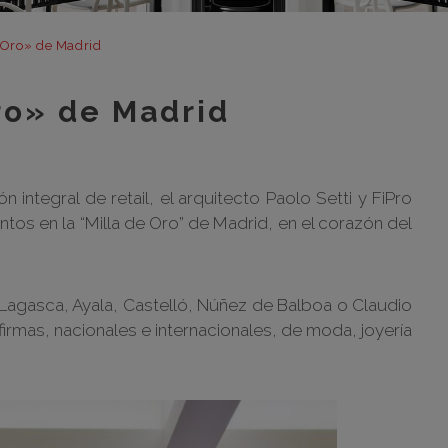
m
m
e Oro» de Madrid
m
Oro» de Madrid
m
m
bar
 integral de retail, el arquitecto Paolo Setti y FiPro
otr
ntos en la “Milla de Oro” de Madrid, en el corazón del
 Lagasca, Ayala, Castelló, Núñez de Balboa o Claudio
irmas, nacionales e internacionales, de moda, joyería