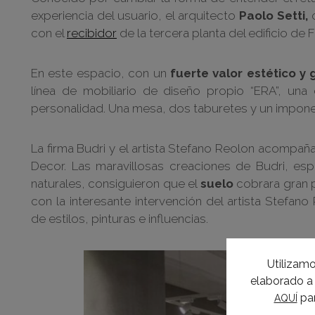
experiencia del usuario, el arquitecto
Paolo Setti,
c
con el
recibidor
de la tercera planta del edificio de 
En este espacio, con un
fuerte valor estético y 
línea de mobiliario de diseño propio “ERA”, una
personalidad. Una mesa, dos taburetes y un impon
La firma Budri y el artista Stefano Reolon acompañ
Decor. Las maravillosas creaciones de Budri, esp
naturales, consiguieron que el
suelo
cobrara gran p
con la interesante intervención del artista Stefan
de estilos, pinturas e influencias.
Utilizamo
elaborado a 
par
AQUÍ