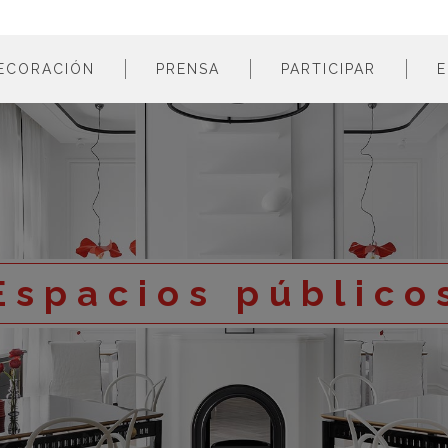
ECORACIÓN
PRENSA
PARTICIPAR
E
estancias
profesionales
m
colores
empresas
m
estilos
m
materiales
m
m
Espacios público
m
m
m
m
m