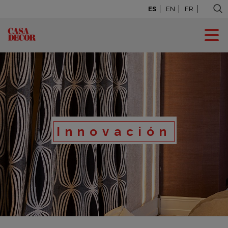
ES
EN
FR
Innovación