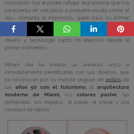
motivación fue el poder reflejar esa esencia que me
caracteriza en una pieza a pequeña escala como el
A9», comenta la interiorista, quien tuvo su primer
contacto con el producto en
Casa Decor
.
«La
manera en la que este altavoz combinaba lujo,
diseño y tecnología captó mi atención desde el
primer momento».
Miriam Alía ha creado un universo único e
inmediatamente identificable con sus diseños, que
se reconocen por su mezcla singular de
estilos
de
los
años 50 con el futurismo,
la
arquitectura
moderna de Miami,
los
colores pastel
, las
lentejuelas, los espejos, el papel, el cristal y una
variedad de tejidos.