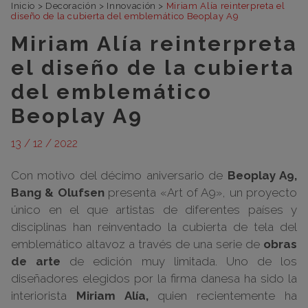
Inicio
>
Decoración
>
Innovación
>
Miriam Alía reinterpreta el
diseño de la cubierta del emblemático Beoplay A9
Miriam Alía reinterpreta
el diseño de la cubierta
del emblemático
Beoplay A9
13 / 12 / 2022
Con motivo del décimo aniversario de
Beoplay A9,
Bang & Olufsen
presenta «Art of A9», un proyecto
único en el que artistas de diferentes países y
disciplinas han reinventado la cubierta de tela del
emblemático altavoz a través de una serie de
obras
de arte
de edición muy limitada. Uno de los
diseñadores elegidos por la firma danesa ha sido la
interiorista
Miriam Alía,
quien recientemente ha