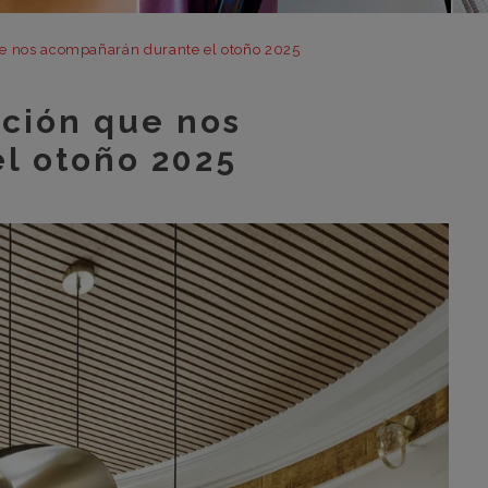
m
m
ue nos acompañarán durante el otoño 2025
m
ación que nos
m
m
l otoño 2025
bar
otr