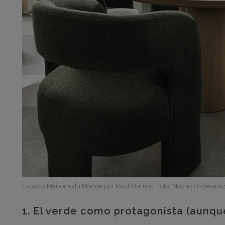
Espacio Maisons du Monde por Raúl Martins. Foto: Nacho Uribesala
1. El verde como protagonista (aunqu