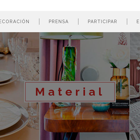
ECORACIÓN
PRENSA
PARTICIPAR
E
estancias
profesionales
m
colores
empresas
m
estilos
m
materiales
m
m
Material
m
m
m
m
m