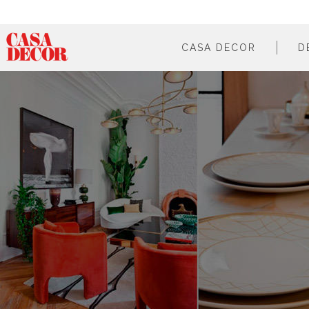
CASA DECOR
D
¿qué es?
en cifras
cómo participar
en los medios