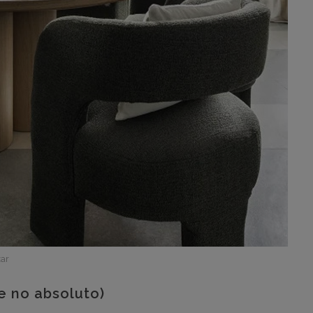
zar
e no absoluto)