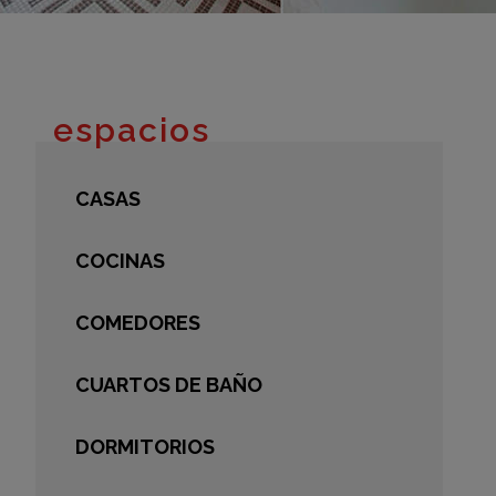
adrid 2016
adrid 2015
adrid 2014
adrid 2013
espacios
adrid 2012
celona 2012
CASAS
as ediciones
COCINAS
COMEDORES
CUARTOS DE BAÑO
DORMITORIOS