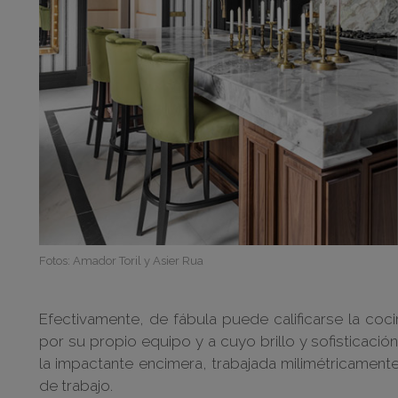
Fotos: Amador Toril y Asier Rua
Efectivamente, de fábula puede calificarse la coc
por su propio equipo y a cuyo brillo y sofisticación
la impactante encimera, trabajada milimétricamente 
de trabajo.