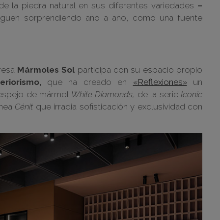
de la piedra natural en sus diferentes variedades
–
guen sorprendiendo año a año, como una fuente
presa
Mármoles Sol
participa con su espacio propio
eriorismo,
que ha creado en
«Reflexiones»
un
 espejo de mármol
White Diamonds,
de la serie
Iconic
ínea
Cénit
que irradia sofisticación y exclusividad con