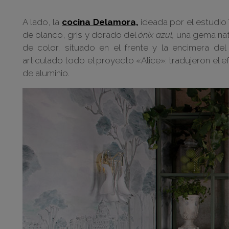
A lado, la
cocina Delamora,
ideada por el estudio
de blanco, gris y dorado del
ónix azul,
una gema nat
de color, situado en el frente y la encimera de
articulado todo el proyecto «Alice»: tradujeron el 
de aluminio.