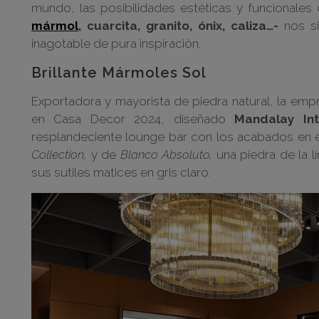
mundo, las posibilidades estéticas y funcionales 
mármol
, cuarcita, granito, ónix, caliza…-
nos si
inagotable de pura inspiración.
Brillante Mármoles Sol
Exportadora y mayorista de piedra natural, la em
en Casa Decor 2024, diseñado
Mandalay Int
resplandeciente lounge bar con los acabados en
Collection,
y de
Blanco Absoluto,
una piedra de la l
sus sutiles matices en gris claro.