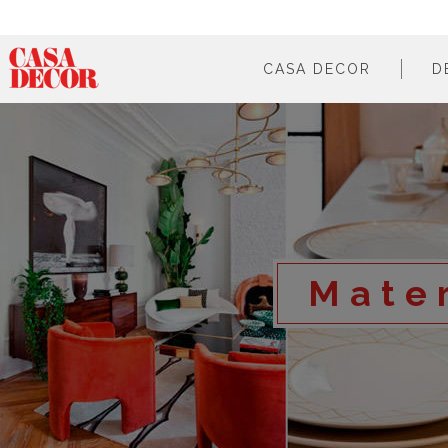
CASA DECOR
D
¿qué es?
en cifras
cómo participar
en los medios
Mater