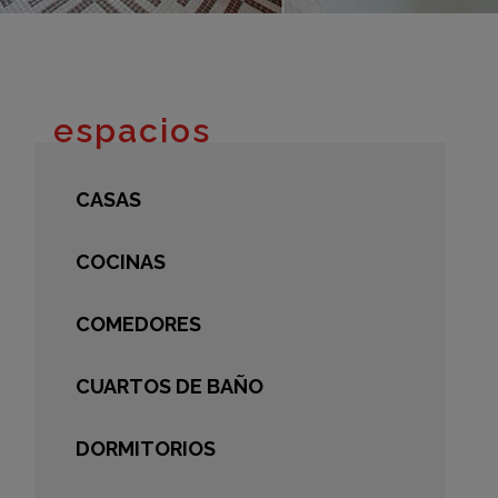
adrid 2016
adrid 2015
adrid 2014
adrid 2013
espacios
adrid 2012
celona 2012
CASAS
as ediciones
COCINAS
COMEDORES
CUARTOS DE BAÑO
DORMITORIOS