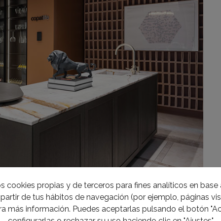
s cookies propias y de terceros para fines analíticos en base a
partir de tus hábitos de navegación (por ejemplo, páginas visi
a más información. Puedes aceptarlas pulsando el botón "Ac
e
configurarlas o rechazar su uso haciendo clic en "Ajustes"