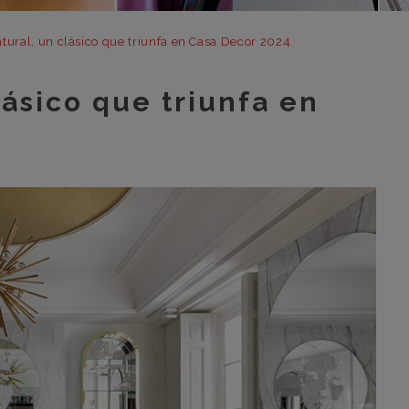
m
m
atural, un clásico que triunfa en Casa Decor 2024
m
lásico que triunfa en
m
m
bar
otr