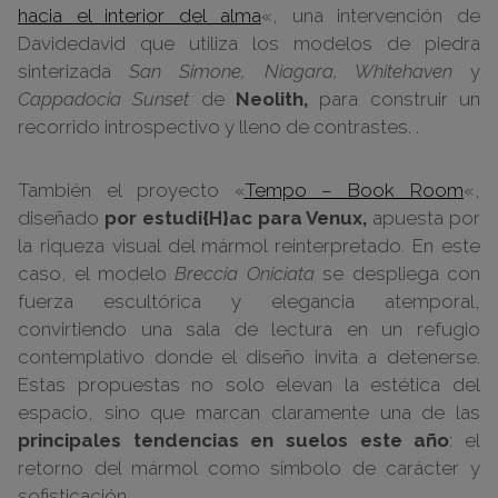
hacia el interior del alma
«, una intervención de
Davidedavid que utiliza los modelos de piedra
sinterizada
San Simone, Niagara, Whitehaven
y
Cappadocia Sunset
de
Neolith,
para construir un
recorrido introspectivo y lleno de contrastes. .
También el proyecto «
Tempo – Book Room
«,
diseñado
por estudi{H}ac
para Venux,
apuesta por
la riqueza visual del mármol reinterpretado. En este
caso, el modelo
Breccia Oniciata
se despliega con
fuerza escultórica y elegancia atemporal,
convirtiendo una sala de lectura en un refugio
contemplativo donde el diseño invita a detenerse.
Estas propuestas no solo elevan la estética del
espacio, sino que marcan claramente una de las
principales tendencias en suelos este año
: el
retorno del mármol como símbolo de carácter y
sofisticación.