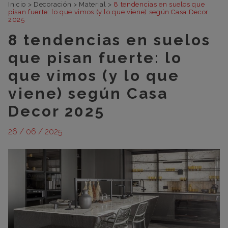
Inicio
>
Decoración
>
Material
>
8 tendencias en suelos que
pisan fuerte: lo que vimos (y lo que viene) según Casa Decor
2025
8 tendencias en suelos
que pisan fuerte: lo
que vimos (y lo que
viene) según Casa
Decor 2025
26 / 06 / 2025