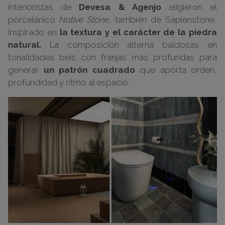
interioristas de
Devesa & Agenjo
eligieron el
porcelánico
Native Stone,
también de Sapienstone,
inspirado en
la textura y el carácter de la piedra
natural.
La composición alterna baldosas en
tonalidades beis con franjas más profundas para
generar
un patrón cuadrado
que aporta orden,
profundidad y ritmo al espacio.