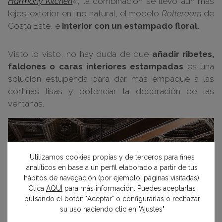
Harmony Kitchen
«, la combinación se llevó aún más
lejos: exterior en lino natural, el modelo
Rotterdam
de
Costa Este, e
interior con un estampado floral.
Visto lo visto, no hay duda de que
añadir ribetes,
faldones o caras interiores estampadas
es una
solución estupenda para dar más empaque a las
cortinas lisas y potenciar la decoración de las
ventanas.
Utilizamos cookies propias y de terceros para fines
analíticos en base a un perfil elaborado a partir de tus
hábitos de navegación (por ejemplo, páginas visitadas).
Clica
AQUÍ
para más información. Puedes aceptarlas
pulsando el botón "Aceptar" o configurarlas o rechazar
su uso haciendo clic en "Ajustes"