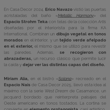
En Casa Decor 2024,
Erico Navazo
vistió las puertas
acristaladas del baño «
Metallic Harmony
» del
Espacio Strohm Teka
con telas de la colección
Artis
diseñadas por el interiorista para la firma KA
International. Combinan un
dibujo vegetal en tonos
morados
en el interior, y un
tejido verde afelpado
en el exterior,
el mismo que se utilizó para revestir
las paredes. Además,
se recogieron con
abrazaderas,
un recurso clásico que permite lucir
la caída y
dejar ver las distintas capas del diseño.
Miriam Alía,
en el bistró «
Solana
» recreado en el
Espacio Nais
de Casa Decor 2025, llevó esta idea al
máximo con la serie
West Dream
de Casamance, un
jacquard bordado que reinterpreta paisajes del
Oeste americano en tonos tostados. La cortina se
convierte en
elemento protagonista,
casi artístico,