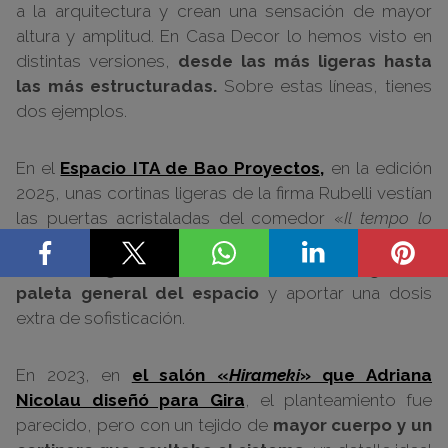
a la arquitectura y crean una sensación de mayor
altura y amplitud. En Casa Decor lo hemos visto en
distintas versiones,
desde las más ligeras hasta
las más estructuradas.
Sobre estas líneas, tienes
dos ejemplos.
En el
Espacio ITA de Bao Proyectos,
en la edición
2025, unas cortinas ligeras de la firma Rubelli vestían
las puertas acristaladas del comedor «
Il tempo lo
dirà
» con un elegante juego cromático:
verde oliva y
faldón negro,
una forma eficaz de
integrar la
paleta general del espacio
y aportar una dosis
extra de sofisticación.
En 2023, en
el salón «
Hirameki
» que Adriana
Nicolau diseñó para Gira
, el planteamiento fue
parecido, pero con un tejido de
mayor cuerpo y un