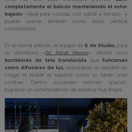
completamente el balcón manteniendo el estor
bajado
–ideal para cocinas con salida a terraza– y
puede usarse también como estor vertical
convencional.
En la misma edición, el equipo de
S de Studio,
para
su dormitorio «
Sic Parvis Magna
«, diseñó unos
bastidores de tela translúcida
que
funcionan
como difusores de luz,
suavizando la claridad sin
colgar ni invadir el espacio como lo harían unas
cortinas. Dentro esconden estores opacos,
logrando un sistema híbrido de estética muy limpia.