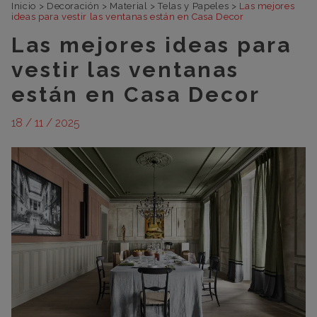
Inicio
>
Decoración
>
Material
>
Telas y Papeles
>
Las mejores
ideas para vestir las ventanas están en Casa Decor
Las mejores ideas para
vestir las ventanas
están en Casa Decor
18 / 11 / 2025