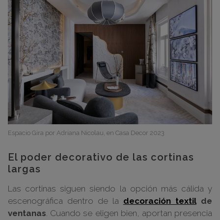
Espacio Gira por Adriana Nicolau, en Casa Decor 2023
El poder decorativo de las cortinas
largas
Las cortinas siguen siendo la opción más cálida y
escenográfica dentro de la
decoración textil
de
ventanas
. Cuando se eligen bien, aportan presencia