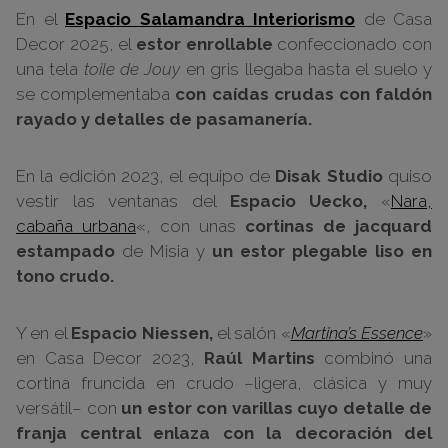
En el
Espacio Salamandra Interiorismo
de Casa
Decor 2025, el
estor enrollable
confeccionado con
una tela
toile de Jouy
en gris llegaba hasta el suelo y
se complementaba
con caídas crudas con faldón
rayado y detalles de pasamanería.
En la edición 2023, el equipo de
Disak Studio
quiso
vestir las ventanas del
Espacio Uecko,
«
Nara,
cabaña urbana
«, con unas
cortinas de jacquard
estampado
de Misia y
un estor plegable liso en
tono crudo.
Y en el
Espacio
Niessen,
el salón «
Martina’s Essence
»
en Casa Decor 2023,
Raúl Martins
combinó una
cortina fruncida en crudo –ligera, clásica y muy
versátil– con
un estor con varillas cuyo detalle de
franja central enlaza con la decoración del