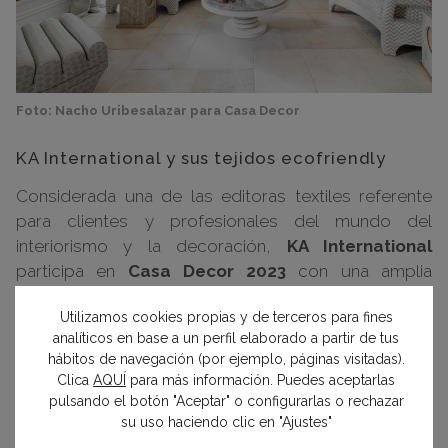
Foto: Nacho Uribesalazar para Casa Decor
KA International y sus tejidos ecofriendly
Considerada una de las editoras textiles referente
para clientes y profesionales del mundo del
interiorismo y la decoración,
KA International
participa en
Casa Decor 2023
con una amplia
muestra de sus nuevas telas en dos espacios de la
Utilizamos cookies propias y de terceros para fines
Exposición.
analíticos en base a un perfil elaborado a partir de tus
hábitos de navegación (por ejemplo, páginas visitadas).
En el
Salón de Martina’s Essence
, diseñado por
Raúl
Clica
AQUÍ
para más información. Puedes aceptarlas
Martins
para la firma
Niessen,
se ha utilizado un
pulsando el botón "Aceptar" o configurarlas o rechazar
su uso haciendo clic en "Ajustes"
amplio abanico de telas con diseños de diferentes