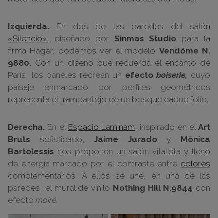
Izquierda.
En dos de las paredes del salón
«Silencio»,
diseñado por
Sinmas Studio
para la
firma Hager, podemos ver el modelo
Vendôme N.
9880.
Con un diseño que recuerda el encanto de
París, los paneles recrean un
efecto
boiserie,
cuyo
paisaje enmarcado por perfiles geométricos
representa el trampantojo de un bosque caducifolio.
Derecha.
En el
Espacio Laminam,
inspirado en el
Art
Bruts
sofisticado,
Jaime Jurado
y
Mónica
Bartolessis
nos proponen un salón vitalista y lleno
de energía marcado por el contraste entre
colores
complementarios. A ellos se une, en una de las
paredes, el mural de vinilo
Nothing Hill N.9844
con
efecto
moiré.