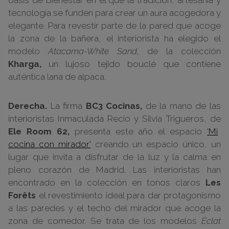
oasis de bienestar en el que la tradición, artesanía y
tecnología se funden para crear un aura acogedora y
elegante. Para revestir parte de la pared que acoge
la zona de la bañera, el interiorista ha elegido el
modelo
Atacama
-White Sand,
de la colección
Kharga,
un lujoso tejido bouclé que contiene
auténtica lana de alpaca.
Derecha.
La firma
BC3 Cocinas,
de la mano de las
interioristas Inmaculada Recio y Silvia Trigueros, de
Ele Room 62,
presenta este año el espacio
‘Mi
cocina con mirador’
creando un espacio único, un
lugar que invita a disfrutar de la luz y la calma en
pleno corazón de Madrid. Las interioristas han
encontrado en la colección en tonos claros
Les
Forêts
el revestimiento ideal para dar protagonismo
a las paredes y el techo del mirador que acoge la
zona de comedor. Se trata de los modelos
Éclat