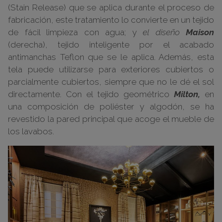
(Stain Release) que se aplica durante el proceso de
fabricación, este tratamiento lo convierte en un tejido
de fácil limpieza con agua; y
el diseño
Maison
(derecha), tejido inteligente por el acabado
antimanchas Teflon que se le aplica. Además, esta
tela puede utilizarse para exteriores cubiertos o
parcialmente cubiertos, siempre que no le dé el sol
directamente. Con el tejido geométrico
Milton,
en
una composición de poliéster y algodón, se ha
revestido la pared principal que acoge el mueble de
los lavabos.