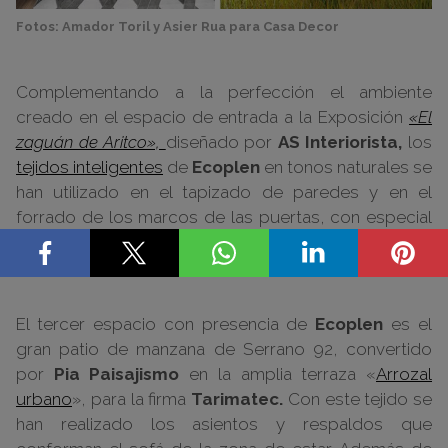
Fotos: Amador Toril y Asier Rua para Casa Decor
Complementando a la perfección el ambiente
creado en el espacio de entrada a la Exposición
«El
zaguán de Aritco»,
diseñado por
AS Interiorista,
los
tejidos inteligentes
de
Ecoplen
en tonos naturales se
han utilizado en el tapizado de paredes y en el
forrado de los marcos de las puertas, con especial
protagonismo en la zona de vegetación, la de
mostrador y en el mural de madroños.
El tercer espacio con presencia de
Ecoplen
es el
gran patio de manzana de Serrano 92, convertido
por
Pia Paisajismo
en la amplia terraza «
Arrozal
urbano
», para la firma
Tarimatec.
Con este tejido se
han realizado los asientos y respaldos que