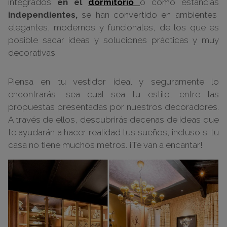
integrados
en el
dormitorio
o como estancias
independientes,
se han convertido en ambientes
elegantes, modernos y funcionales, de los que es
posible sacar ideas y soluciones prácticas y muy
decorativas.
Piensa en tu vestidor ideal y seguramente lo
encontrarás, sea cual sea tu estilo, entre las
propuestas presentadas por nuestros decoradores.
A través de ellos, descubrirás decenas de ideas que
te ayudarán a hacer realidad tus sueños, incluso si tu
casa no tiene muchos metros. ¡Te van a encantar!