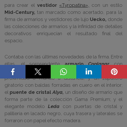
para crear el
vestidor
«Tyropatina»,
con un estilo
Mid-Century,
tan marcado como acertado, para la
firma de armarios y vestidores de lujo
Uecko,
donde
las colecciones de armarios y la infinidad de detalles
decorativos enriquecían el resultado final del
espacio.
Contaba con las últimas novedades de la firma. Entre
ellas, el sorprendente
armario
Coplanar
con
puertas correderas de apertura con sensor de
proximidad o mando a distancia, y un zapatero
giratorio con baldas forradas en cuero en el interior;
el
puente de cristal
Alya,
un diseño de armario que
forma parte de la colección Gama Premium; y el
elegante modelo
Leda
con puertas de cristal y
palillería en lacado negro, cuya trasera y laterales se
forraron con papel efecto madera.