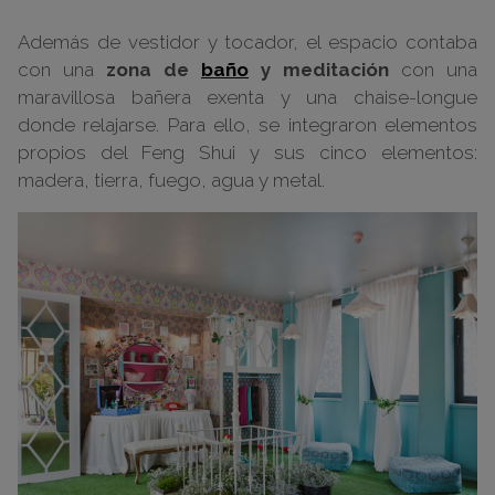
Además de vestidor y tocador, el espacio contaba
con una
zona de
baño
y meditación
con una
maravillosa bañera exenta y una chaise-longue
donde relajarse. Para ello, se integraron elementos
propios del Feng Shui y sus cinco elementos:
madera, tierra, fuego, agua y metal.