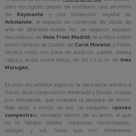
pero escogidas piezas de mobiliario, una alfombra
de
Kaymanta
y una instalación vegetal de
Arbolande,
el espacio se componía de obras de
arte de diferente índole. Así, se eligieron espejos
decorativos de
Hola From Madrid;
el acrílico sobre
lienzo
Campos de Castill
a, de
Carol Moreno;
y
Flotar,
técnica mixta con base en acrílicos, pastel, piedra
caliza y arcilla sobre lienzo, en 60 x 1,10 m, de
Inés
Marugán.
En este encantador espacio, la naturaleza entraba a
través de la composición enramada y florida, creada
por Arbolande, que rodeaba la lámpara de techo.
Bajo ésta, a modo de sol, un pequeño
«paseo
campestre»,
recreado dentro de un jarrón, al que
no le faltaba detalle: mariposas revoloteando,
espigas y sol, hacía que nos sintiéramos