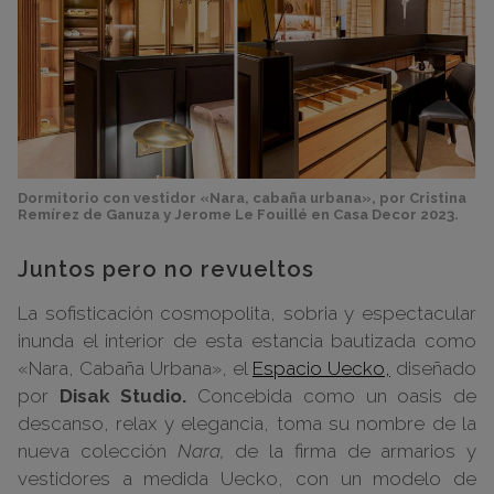
Dormitorio con vestidor «Nara, cabaña urbana», por Cristina
Remírez de Ganuza y Jerome Le Fouillé en Casa Decor 2023.
Juntos pero no revueltos
La sofisticación cosmopolita, sobria y espectacular
inunda el interior de esta estancia bautizada como
«Nara, Cabaña Urbana», el
Espacio Uecko,
diseñado
por
Disak Studio.
Concebida como un oasis de
descanso, relax y elegancia, toma su nombre de la
nueva colección
Nara,
de la firma de armarios y
vestidores a medida Uecko, con un modelo de