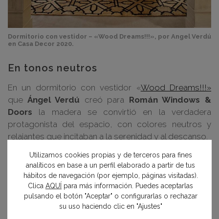
Dormitorio con vestidor – «Wood Dreams!!!», por Angel Verdú
en Casa Decor 2020.
En tonos neutros
En un dormitorio con vestidor «
Wood Dreams!!!»
que
Ángel Verdú
creó para
Román Windows &
Doors
la madera se convirtió en la verdadera
protagonista del espacio, con colores neutros y
relajantes que incitaban a la serenidad y al descanso.
Utilizamos cookies propias y de terceros para fines
Separados por unas divisiones de madera, que
analíticos en base a un perfil elaborado a partir de tus
servían de expositores de las ventanas, dormitorio y
hábitos de navegación (por ejemplo, páginas visitadas).
Clica
AQUÍ
para más información. Puedes aceptarlas
vestidor se fusionaban por medio de la calidez de
pulsando el botón "Aceptar" o configurarlas o rechazar
este noble material, además de por los colores y los
su uso haciendo clic en "Ajustes"
textiles de alta calidad perfectamente engamados